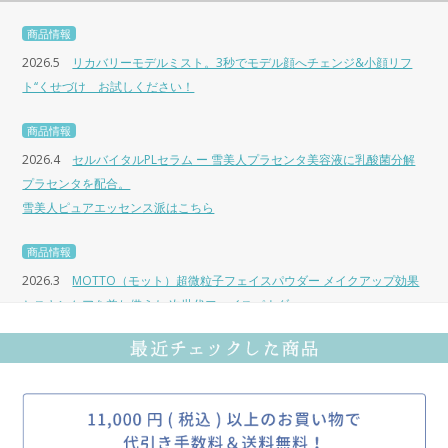
商品情報
2026.5
リカバリーモデルミスト。3秒でモデル顔へチェンジ&小顔リフ
ト‘‘くせづけ お試しください！
商品情報
2026.4
セルバイタルPLセラム ー 雪美人プラセンタ美容液に乳酸菌分解
プラセンタを配合。
雪美人ピュアエッセンス派はこちら
商品情報
2026.3
MOTTO（モット）超微粒子フェイスパウダー メイクアップ効果
とスキンケアを兼ね備えた 次世代フェイスパウダー。
商品情報
2026.1
『グリーンモンスター』 生搾り青汁入り乳酸菌で、腸活と美容を
サポート。数多くのサロンで 愛され続ける大人気サプリメントです。
キャンペーン