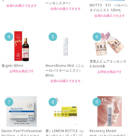
ーンモンスター）
MOTTO 911 バルーン
会員のみ購入できます
会員のみ購入できます
オイルミスト 120mL
会員のみ購入できます
雪美人ピュアエッセンス
激 geki 500ml
NeuroBiome Mist（ニュ
6.5ml×6本
ーロバイオームミスト）
お問合せ商品です
お問合せ商品です
80mL
会員のみ購入できます
Dactor Peel Professional
業）LEMON BOTTLE（レ
Recovery Model
for Face ／ ダクトピール
モンボトル）/A（アンプ
mist（リカバリーモデル