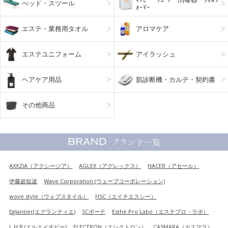
べッド・スツール
ｫｰﾏｰ
エステ・業務用タオル
アロマケア
エステユニフォーム
アイラッシュ
ヘアケア用品
肌診断機・カルテ・契約書
その他商品
AXXZIA（アクシージア）
AGLEX（アグレックス）
HACER（アセール）
伊藤超短波
Wave Corporation (ウェーブコーポレーション)
wove style（ウォブスタイル）
HSC（エイチエスシー）
Eglantier(エグランティエ)
SCボーテ
Esthe Pro Labo（エステプロ・ラボ）
L.H.B (エルエイチビー)
ELECTRON（エレクトロン）
CASMARA（カスマラ）