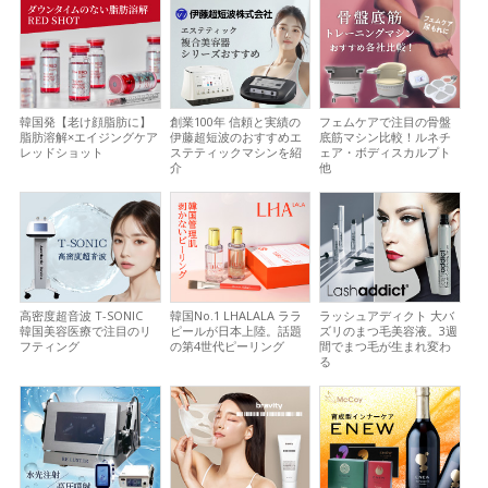
韓国発【老け顔脂肪に】
創業100年 信頼と実績の
フェムケアで注目の骨盤
脂肪溶解×エイジングケア
伊藤超短波のおすすめエ
底筋マシン比較！ルネチ
レッドショット
ステティックマシンを紹
ェア・ボディスカルプト
介
他
高密度超音波 T-SONIC
韓国No.1 LHALALA ララ
ラッシュアディクト 大バ
韓国美容医療で注目のリ
ピールが日本上陸。話題
ズリのまつ毛美容液。3週
フティング
の第4世代ピーリング
間でまつ毛が生まれ変わ
る