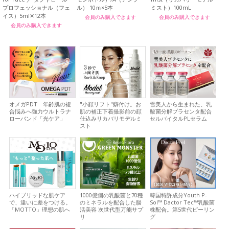
プロフェッショナル（フェ
ル） 10ｍ×5本
ミスト）100mL
イス）5ml✕12本
会員のみ購入できます
会員のみ購入できます
会員のみ購入できます
オメガPDT 年齢肌の複
"小顔リフト"癖付け。お
雪美人から生まれた、乳
合悩みへ
強力ウルトラナ
肌の補正下着
撮影前の顔
酸菌分解プラセンタ配合
ローバンド「光ケア」
仕込みリカバリモデルミ
セルバイタルPLセラム
スト
ハイブリッドな肌ケア
1000億個の乳酸菌と70種
韓国特許成分Youth P-
で、違いに差をつける。
のミネラルを配合した腸
Sol™ Dactor Tec™乳酸菌
「MOTTO」理想の肌へ
活美容 次世代型万能サプ
株配合。第5世代ピーリン
リ
グ