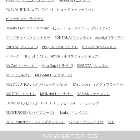
PURE WHITE (ピュアホワイト)
ビューティーキャラバン
ビューティープラチナム
Beauty Lumiere Premium（ビューテ ィールミエールプレミアム）
フィフティ・ヴィジョナリー
FONTANA (フォンタナ)
bravity(ブラビティ)
PRESIST(プレジスト)
PEQLIA（ペキュリア）
HEPASKIN(ヘパスキン)
ベリーク
HOLISTIC CURE DRYER（ホリスティックキュア）
McCoy（マッコイ）
Mira Sup (ミラサプ)
SHIROTA（シロタ）
MILK（ミルク）
MEGMALE (メグマーレ)
MESOCEUTICAL（メソシューティカル）
Mediplorer（メディプローラー）
MOTTO（モット）
MONNALI（モナリ）
YAMAN（ヤーマン）
LAPIDEM (ラピデム)
LHALALA(ララピール)
ラ・シンシア
REVIVE ROSE (リバイブローズ）
Links（リンクス）
ROS Reduction（ロスリダクション）
ワールドアソシエイツ
37℃