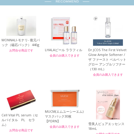
MONNALI-モナリ- 復元パ
ック（磁石パック） 440g
LHALAピール ララフィル
Dr.JCOS The First Velvet
お問合せ商品です
Glow Ample Softener /
会員のみ購入できます
ザ ファースト ベルベット
グロー アンプルソフナー
（130 mL）
会員のみ購入できます
MUCM(エムユーシーエム)
Cell Vital PL serum（セ
マスクパック30枚
ルバイタル PL セラ
【PDRN】
雪美人ピュアエッセンス
ム）
会員のみ購入できます
18mL
お問合せ商品です