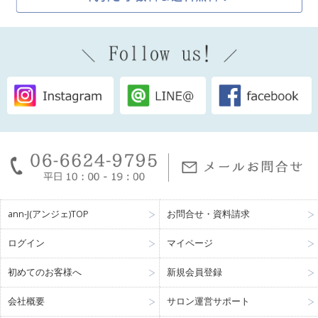
2026.1
大人気 MOTTO フェイスパウダー 【5+1キャンペーン】
2月16日まで、5個購入で1個プレゼント！お見逃しなく！
商品情報
2026.1
『グリーンモンスター』 生搾り青汁入り乳酸菌で、腸活と美容を
サポート。数多くのサロンで 愛され続ける大人気サプリメントです。
商品情報
2025.11
美容以上医療未満の最先端エステ「輪郭形成施術」 韓国発 待
望の日本展開！【老け顔脂肪に】脂肪溶解×エイジングケア RED SHOT レ
ッドショット
ann-J(アンジェ)TOP
お問合せ・資料請求
商品情報
2025.10
特許技術成分Youth P-Sol™・Dactor Tec™の原料開発メーカー
ログイン
マイページ
が製品化！乳酸菌株を配合したマイクロバイオームスキンケア、Dactor
初めてのお客様へ
新規会員登録
Peel (ダクトピール)が人気です！
会社概要
サロン運営サポート
お知らせ