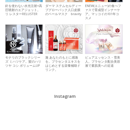
針を使わない水光注射×高
ダーマ ステムセルディー
ENEW(エニュー)の食べフ
圧噴射のエアジェット。
プグローパック
人口皮膜
ァスで育成型インナーケ
リ レスターRELUSTER
のベールマスク bravity
ア。マッコイの101年コ
スメ
モナリのブラックシリー
激 あなたのもとに感激
ピュアエッセンス・雪美
ズ ミハツケア。髪のハリ
を。プラセンタエキスを
人。プラセンタ配合美容
ツヤ コシ ボリュームUP
はじめとする栄養補助ド
液で素肌美への近道
リンク。
Instagram