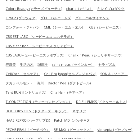
Colors Beauty (カラーズビューティ)
charis（カリス）
キレイプロダクツ
Grazia (グラツィア)
グローバルエームズ
グローバルサイエンス
コンフォートジャパン
CML（シー・エム・エル）
CBS（シービーエス）
CBS EST LABO（シービーエス エステラボ）
CBS clear bee（シービーエス クリアビー）
CBS LABO+ (シービーエスラボプラス)
Chelixir Peau（シェリキサーポウ）
寿康美
生活の木
誠鋼社
seins mous（セインムー）
セラピズム
CellCare（セルケア）
Cell Pro Japan(セルプロジャパン)
SONIA（ソニア）
タカラベルモント
滝川
Dactor Peel (ダクトピール)
Tant RUX(タントリュクス)
Chia Hair（チアヘア）
T-CONCEPTION（ティーコンセプション）
DR.ELLEMISS (ドクターエルミス)
DOCTOR'S KITS（ドクターズ・キッツ）
ネオリア
HAAB REPRO (ハーブリプロ)
Patch MD（パッチMD）
PECHE PEAU（ピーチポウ）
BE-MAX（ビーマックス）
vie septa (ビセプター)
Vita Green（ビタ・グリーン）
Bienargy (ビナジー)