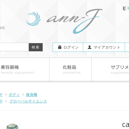
脱毛
ログイン
マイアカウント
OP
>
ボディ
>
痩身機
OP
>
グローバルサイエンス
c