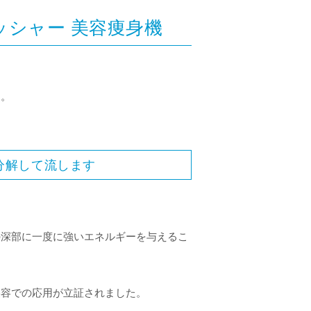
シャー 美容痩身機
た。
分解して流します
の深部に一度に強いエネルギーを与えるこ
美容での応用が立証されました。