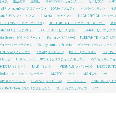
寿康美
生活の木
誠鋼社
seins mous（セインムー）
セラピズム
Cel
Cell Pro Japan(セルプロジャパン)
SONIA（ソニア）
タカラベルモント
滝
Tant RUX(タントリュクス)
Chia Hair（チアヘア）
T-CONCEPTION（ティ
DR.ELLEMISS (ドクターエルミス)
DOCTOR'S KITS（ドクターズ・キッツ）
ネ
Patch MD（パッチMD）
PECHE PEAU（ピーチポウ）
BE-MAX（ビーマック
Vita Green（ビタ・グリーン）
Bienargy (ビナジー)
PURE WHITE (ピュアホワ
ビューティープラチナム
Beauty Lumiere Premium（ビューテ ィールミエー
FONTANA (フォンタナ)
bravity(ブラビティ)
PRESIST(プレジスト)
PEQLI
ベリーク
HOLISTIC CURE DRYER（ホリスティックキュア）
McCoy（マッコ
SHIROTA（シロタ）
MILK（ミルク）
MEGMALE (メグマーレ)
MESOCEU
Mediplorer（メディプローラー）
MOTTO（モット）
MONNALI（モナリ）
LAPIDEM (ラピデム)
LHALALA(ララピール)
ラ・シンシア
REVIVE ROSE
ROS Reduction（ロスリダクション）
ワールドアソシエイツ
37℃