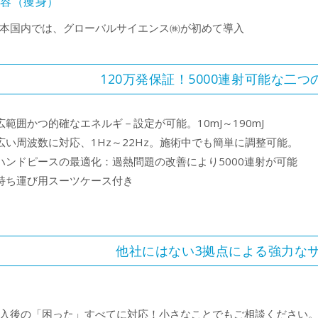
美容（痩身）
本国内では、グローバルサイエンス㈱が初めて導入
120万発保証！5000連射可能な二
広範囲かつ的確なエネルギ－設定が可能。10mJ～190mJ
広い周波数に対応、1Hz～22Hz。施術中でも簡単に調整可能。
ハンドピースの最適化：過熱問題の改善により5000連射が可能
持ち運び用スーツケース付き
他社にはない3拠点による強力な
入後の「困った」すべてに対応！小さなことでもご相談ください