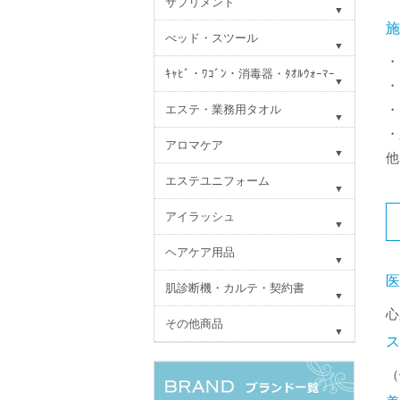
サプリメント
べッド・スツール
・
ｷｬﾋﾞ・ﾜｺﾞﾝ・消毒器・ﾀｵﾙｳｫｰﾏｰ
・
・
エステ・業務用タオル
・
アロマケア
他
エステユニフォーム
アイラッシュ
ヘアケア用品
肌診断機・カルテ・契約書
心
その他商品
（