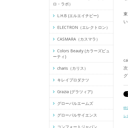
ロ・ラボ）
東
L.H.B (エルエイチビー)
い
ELECTRON（エレクトロン）
CASMARA（カスマラ）
Colors Beauty (カラーズビュ
ーティ)
c
次
charis（カリス）
グ
キレイプロダクツ
Grazia (グラツィア)
グローバルエームズ
特
グローバルサイエンス
レ
コンフォートジャパン