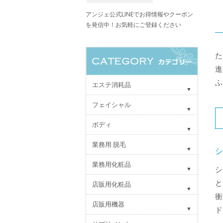
アンジェ公式LINEでお得情報やクーポン
を発信中！お気軽にご登録ください
た
進
ふ
エステ消耗品
フェイシャル
ボディ
業務用 脱毛
業務用化粧品
シ
と
店販用化粧品
衝
店販用機器
ド