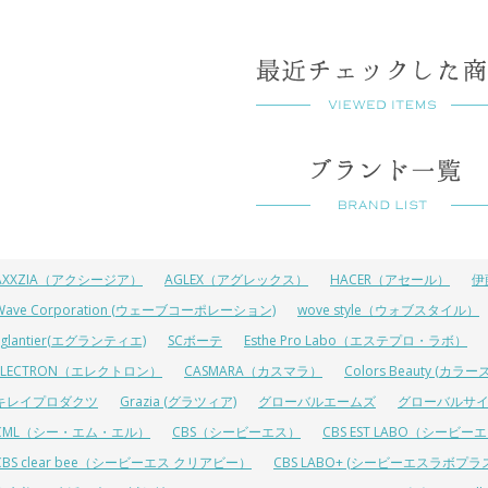
AXXZIA（アクシージア）
AGLEX（アグレックス）
HACER（アセール）
伊
Wave Corporation (ウェーブコーポレーション)
wove style（ウォブスタイル）
Eglantier(エグランティエ)
SCボーテ
Esthe Pro Labo（エステプロ・ラボ）
ELECTRON（エレクトロン）
CASMARA（カスマラ）
Colors Beauty (カ
キレイプロダクツ
Grazia (グラツィア)
グローバルエームズ
グローバルサ
CML（シー・エム・エル）
CBS（シービーエス）
CBS EST LABO（シービ
CBS clear bee（シービーエス クリアビー）
CBS LABO+ (シービーエスラボプラ