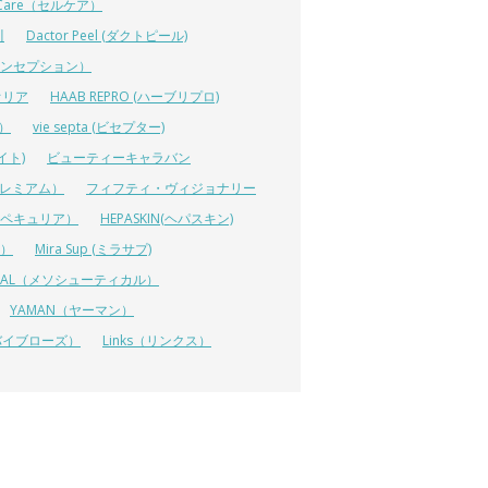
lCare（セルケア）
川
Dactor Peel (ダクトピール)
ーコンセプション）
オリア
HAAB REPRO (ハーブリプロ)
ス）
vie septa (ビセプター)
イト)
ビューティーキャラバン
ルプレミアム）
フィフティ・ヴィジョナリー
A（ペキュリア）
HEPASKIN(ヘパスキン)
イ）
Mira Sup (ミラサプ)
TICAL（メソシューティカル）
YAMAN（ヤーマン）
 (リバイブローズ）
Links（リンクス）