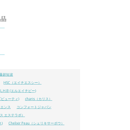
藤超短波
HSC（エイチエスシー）
L.H.B (エルエイチビー)
ラーズビューティ)
charis（カリス）
イエンス
コンフォートジャパン
ーエス エステラボ）
ス)
Chelixir Peau（シェリキサーポウ）