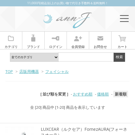
11,000円(税込)以上のお買い物で代引き手数料＆送料無料！
カテゴリ
ブランド
ログイン
会員登録
お問合せ
カート
TOP
>
店販用機器
>
フェイシャル
[ 並び順を変更 ]
-
おすすめ順
-
価格順
-
新着順
全 [20] 商品中 [1-20] 商品を表示しています
LUXCEAR（ルクセア）FornezAURA(フォーネ
スオーラ）