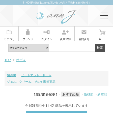
11,000円(税込)以上のお買い物で代引き手数料＆送料無料！
カテゴリ
ブランド
ログイン
会員登録
お問合せ
カート
TOP
>
ボディ
痩身機
ヒートマット・ドーム
ジェル、クリーム、その他関連商品
[ 並び順を変更 ]
-
おすすめ順
-
価格順
-
新着順
全 [95] 商品中 [1-40] 商品を表示しています