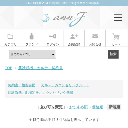
11,000円(税込)以上のお買い物で代引き手数料＆送料無料！
カテゴリ
ブランド
ログイン
会員登録
お問合せ
カート
TOP
>
肌診断機・カルテ・契約書
契約書、概要書面
カルテ、カウンセリングシート
肌診断機、肌測定器、カウンセリング機器
[ 並び順を変更 ]
-
おすすめ順
-
価格順
-
新着順
全 [34] 商品中 [1-34] 商品を表示しています