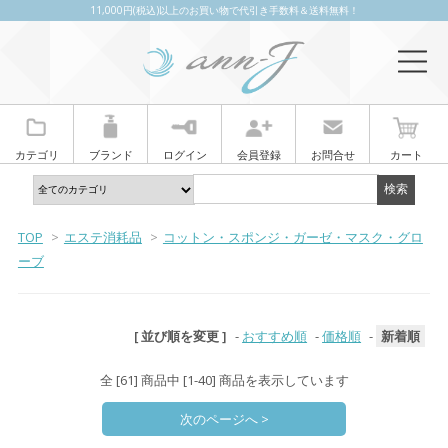
11,000円(税込)以上のお買い物で代引き手数料＆送料無料！
カテゴリ
ブランド
ログイン
会員登録
お問合せ
カート
TOP
>
エステ消耗品
>
コットン・スポンジ・ガーゼ・マスク・グロ
ーブ
[ 並び順を変更 ]
-
おすすめ順
-
価格順
-
新着順
全 [61] 商品中 [1-40] 商品を表示しています
次のページへ >