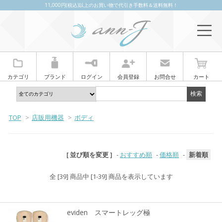
11,000円(税込)以上のお買い物で代引き手数料＆送料無料！
カテゴリ
ブランド
ログイン
会員登録
お問合せ
カート
TOP
>
店販用機器
>
ボディ
[ 並び順を変更 ]
-
おすすめ順
-
価格順
-
新着順
全 [39] 商品中 [1-39] 商品を表示しています
eviden スマートレッグ極