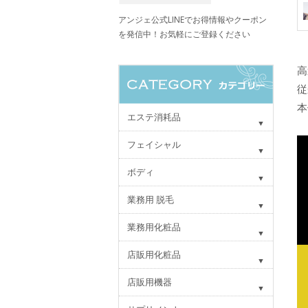
アンジェ公式LINEでお得情報やクーポン
を発信中！お気軽にご登録ください
高
従
本
エステ消耗品
フェイシャル
ボディ
業務用 脱毛
業務用化粧品
店販用化粧品
店販用機器