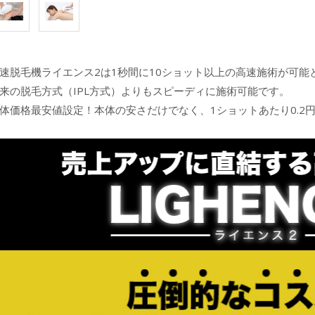
速脱毛機ライエンス2は1秒間に10ショット以上の高速施術が可能
来の脱毛方式（IPL方式）よりもスピーディに施術可能です。
体価格最安値設定！本体の安さだけでなく、1ショットあたり0.2