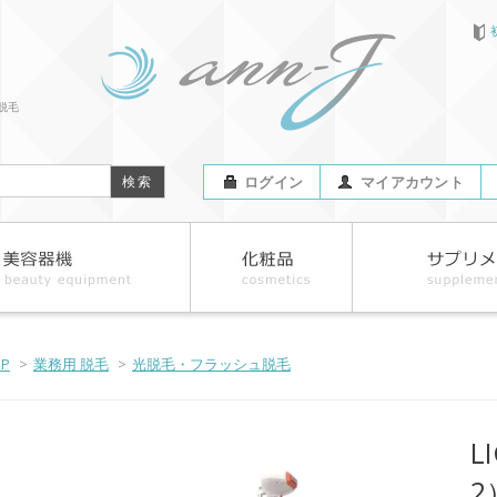
脱毛
ログイン
マイアカウント
OP
>
業務用 脱毛
>
光脱毛・フラッシュ脱毛
L
2