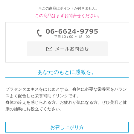
※この商品はポイントが付きません。
この商品はまずお問合せください。
あなたのもとに感激を。
プラセンタエキスをはじめとする、身体に必要な栄養素をバラン
スよく配合した栄養補助ドリンクです。
身体の冷えを感じられる方、お疲れが気になる方、ぜひ美容と健
康の補助にお役立てください。
お召し上がり方