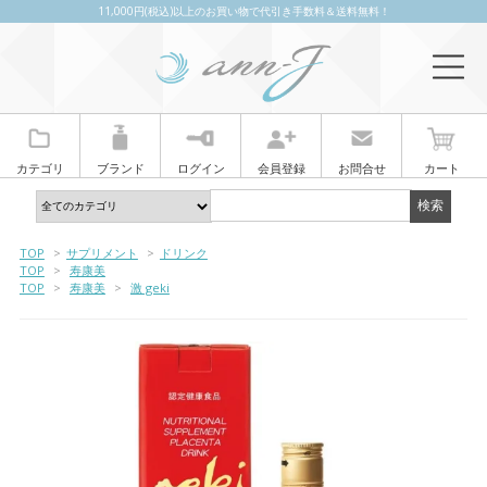
11,000円(税込)以上のお買い物で代引き手数料＆送料無料！
カテゴリ
ブランド
ログイン
会員登録
お問合せ
カート
TOP
>
サプリメント
>
ドリンク
TOP
>
寿康美
TOP
>
寿康美
>
激 geki