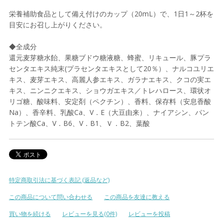
栄養補助食品として備え付けのカップ（20mL）で、1日1～2杯を
目安にお召し上がりください。
◆全成分
還元麦芽糖水飴、果糖ブドウ糖液糖、蜂蜜、リキュール、豚プラ
センタエキス純末(プラセンタエキスとして20％）、ナルコユリエ
キス、麦芽エキス、高麗人参エキス、ガラナエキス、クコの実エ
キス、ニンニクエキス、ショウガエキス／トレハロース、環状オ
リゴ糖、酸味料、安定剤（ペクチン）、香料、保存料（安息香酸
Na）、香辛料、乳酸Ca、V．E（大豆由来）、ナイアシン、パン
トテン酸Ca、V．B6、V．B1、Ｖ．B2、葉酸
特定商取引法に基づく表記 (返品など)
この商品について問い合わせる
この商品を友達に教える
買い物を続ける
レビューを見る(0件)
レビューを投稿