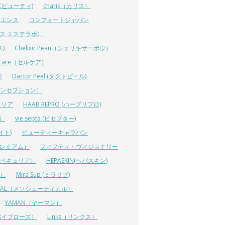
ラーズビューティ)
charis（カリス）
イエンス
コンフォートジャパン
ーエス エステラボ）
ス)
Chelixir Peau（シェリキサーポウ）
lCare（セルケア）
川
Dactor Peel (ダクトピール)
ーコンセプション）
オリア
HAAB REPRO (ハーブリプロ)
ス）
vie septa (ビセプター)
イト)
ビューティーキャラバン
ルプレミアム）
フィフティ・ヴィジョナリー
A（ペキュリア）
HEPASKIN(ヘパスキン)
イ）
Mira Sup (ミラサプ)
TICAL（メソシューティカル）
YAMAN（ヤーマン）
 (リバイブローズ）
Links（リンクス）