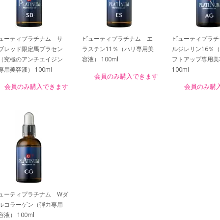
ューティプラチナム サ
ビューティプラチナム エ
ビューティプラチ
ブレッド限定馬プラセン
ラスチン11％（ハリ専用美
ルジレリン16％
（究極のアンチエイジン
容液） 100ml
フトアップ専用美
専用美容液） 100ml
100ml
会員のみ購入できます
会員のみ購入できます
会員のみ購
ューティプラチナム Wダ
ルコラーゲン（弾力専用
容液） 100ml