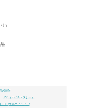
ています
藤超短波
HSC（エイチエスシー）
L.H.B (エルエイチビー)