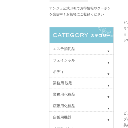
アンジェ公式LINEでお得情報やクーポン
を発信中！お気軽にご登録ください
ビ
ラ
タ
グ
エステ消耗品
フェイシャル
ボディ
業務用 脱毛
業務用化粧品
店販用化粧品
ビ
店販用機器
ブ
美