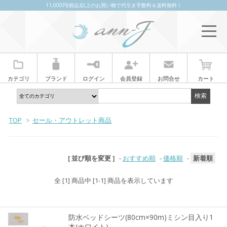
11,000円(税込)以上のお買い物で代引き手数料＆送料無料！
カテゴリ
ブランド
ログイン
会員登録
お問合せ
カート
TOP
>
セール・アウトレット商品
[ 並び順を変更 ]
-
おすすめ順
-
価格順
-
新着順
全 [1] 商品中 [1-1] 商品を表示しています
防水ベッドシーツ(80cm×90m)ミシン目入り1
本(ホワイト)