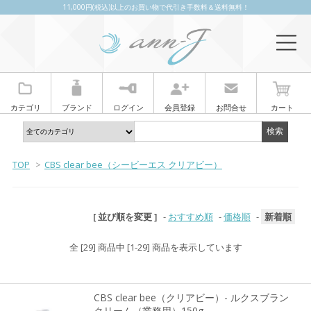
11,000円(税込)以上のお買い物で代引き手数料＆送料無料！
カテゴリ
ブランド
ログイン
会員登録
お問合せ
カート
TOP
>
CBS clear bee（シービーエス クリアビー）
[ 並び順を変更 ]
-
おすすめ順
-
価格順
-
新着順
全 [29] 商品中 [1-29] 商品を表示しています
CBS clear bee（クリアビー）- ルクスブラン
クリーム（業務用）150g