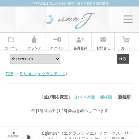
11,000円(税込)以上のお買い物で代引き手数料＆送料無料！
カテゴリ
ブランド
ログイン
会員登録
お問合せ
カート
TOP
>
Eglantier(エグランティエ)
[ 並び順を変更 ]
-
おすすめ順
-
価格順
-
新着順
全 [18] 商品中 [1-18] 商品を表示しています
Eglantier（エグランティエ）ファーマストリー
リフトモードｆクリアエッセンス（店販用）