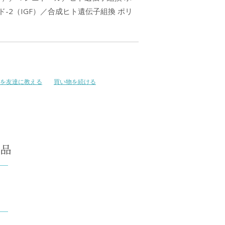
-2（IGF）／合成ヒト遺伝子組換 ポリ
を友達に教える
買い物を続ける