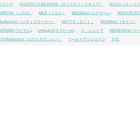
ベリーク
HOLISTIC CURE DRYER（ホリスティックキュア）
McCoy（マッコ
SHIROTA（シロタ）
MILK（ミルク）
MEGMALE (メグマーレ)
MESOCEU
Mediplorer（メディプローラー）
MOTTO（モット）
MONNALI（モナリ）
LAPIDEM (ラピデム)
LHALALA(ララピール)
ラ・シンシア
REVIVE ROSE
ROS Reduction（ロスリダクション）
ワールドアソシエイツ
37℃