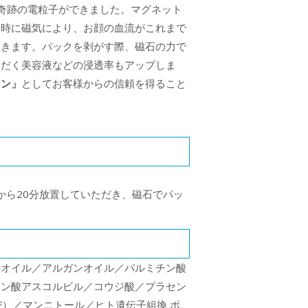
奇跡の電粒子ができました。マグネット
同時に磁気により、お顔の血流がこれまで
いきます。パックを剥がす際、磁石の力で
ただく美容液などの浸透率もアップしま
ロン」
としてお客様からの信頼を得ること
から20分放置していただき、磁石でパッ
ラオイル／アルガンオイル／パルミチン酸
カン酸アスコルビル／コウジ酸／プラセン
F）／マンニトール／ヒト遺伝子組換 ポ