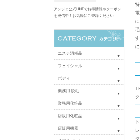
特
アンジェ公式LINEでお得情報やクーポン
電
を発信中！お気軽にご登録ください
に
毛
す
に
エステ消耗品
フェイシャル
ボディ
T
業務用 脱毛
ク
業務用化粧品
店販用化粧品
ト
店販用機器
レ
タ