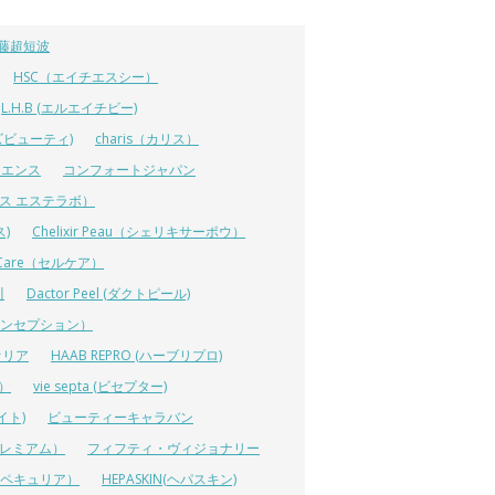
藤超短波
HSC（エイチエスシー）
L.H.B (エルエイチビー)
ラーズビューティ)
charis（カリス）
イエンス
コンフォートジャパン
ーエス エステラボ）
ス)
Chelixir Peau（シェリキサーポウ）
lCare（セルケア）
川
Dactor Peel (ダクトピール)
ーコンセプション）
オリア
HAAB REPRO (ハーブリプロ)
ス）
vie septa (ビセプター)
イト)
ビューティーキャラバン
ルプレミアム）
フィフティ・ヴィジョナリー
A（ペキュリア）
HEPASKIN(ヘパスキン)