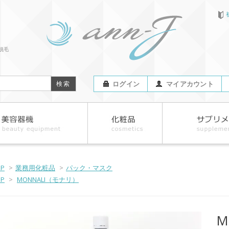
脱毛
ログイン
マイアカウント
OP
>
業務用化粧品
>
パック・マスク
OP
>
MONNALI（モナリ）
M