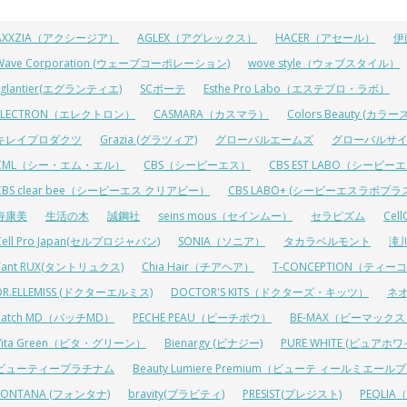
AXXZIA（アクシージア）
AGLEX（アグレックス）
HACER（アセール）
伊
Wave Corporation (ウェーブコーポレーション)
wove style（ウォブスタイル）
Eglantier(エグランティエ)
SCボーテ
Esthe Pro Labo（エステプロ・ラボ）
ELECTRON（エレクトロン）
CASMARA（カスマラ）
Colors Beauty (カ
キレイプロダクツ
Grazia (グラツィア)
グローバルエームズ
グローバルサ
CML（シー・エム・エル）
CBS（シービーエス）
CBS EST LABO（シービ
CBS clear bee（シービーエス クリアビー）
CBS LABO+ (シービーエスラボプラ
寿康美
生活の木
誠鋼社
seins mous（セインムー）
セラピズム
Cel
Cell Pro Japan(セルプロジャパン)
SONIA（ソニア）
タカラベルモント
滝
Tant RUX(タントリュクス)
Chia Hair（チアヘア）
T-CONCEPTION（ティ
DR.ELLEMISS (ドクターエルミス)
DOCTOR'S KITS（ドクターズ・キッツ）
ネ
Patch MD（パッチMD）
PECHE PEAU（ピーチポウ）
BE-MAX（ビーマック
Vita Green（ビタ・グリーン）
Bienargy (ビナジー)
PURE WHITE (ピュアホワ
ビューティープラチナム
Beauty Lumiere Premium（ビューテ ィールミエー
FONTANA (フォンタナ)
bravity(ブラビティ)
PRESIST(プレジスト)
PEQLI