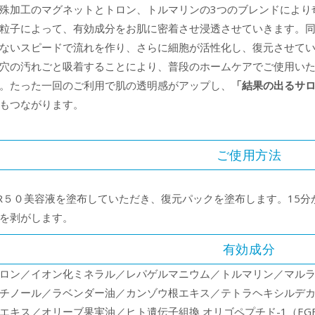
殊加工のマグネットとトロン、トルマリンの3つのブレンドにより
粒子によって、有効成分をお肌に密着させ浸透させていきます。
ないスピードで流れを作り、さらに細胞が活性化し、復元させて
穴の汚れごと吸着することにより、普段のホームケアでご使用い
。たった一回のご利用で肌の透明感がアップし、
「結果の出るサ
もつながります。
ご使用方法
R５０美容液を塗布していただき、復元パックを塗布します。15分
を剥がします。
有効成分
ロン／イオン化ミネラル／レパゲルマニウム／トルマリン／マル
チノール／ラベンダー油／カンゾウ根エキス／テトラヘキシルデ
エキス／オリーブ果実油／ヒト遺伝子組換 オリゴペプチド-1（EG