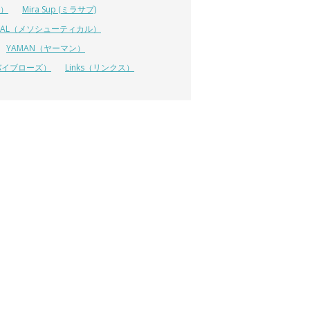
イ）
Mira Sup (ミラサプ)
TICAL（メソシューティカル）
YAMAN（ヤーマン）
 (リバイブローズ）
Links（リンクス）