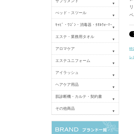
サプリメント
リ
べッド・スツール
ペ
ｷｬﾋﾞ・ﾜｺﾞﾝ・消毒器・ﾀｵﾙｳｫｰﾏｰ
エステ・業務用タオル
アロマケア
特
レ
エステユニフォーム
アイラッシュ
ヘアケア用品
肌診断機・カルテ・契約書
その他商品