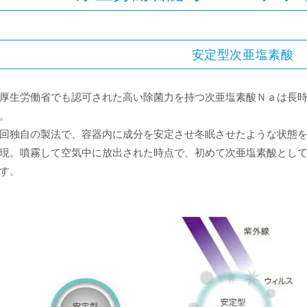
安定型次亜塩素酸
厚生労働省でも認可された高い除菌力を持つ次亜塩素酸Ｎａは長
。
回独自の製法で、容器内に成分を安定させ冬眠させたような状態
現。噴霧して空気中に放出された時点で、初めて次亜塩素酸とし
す。