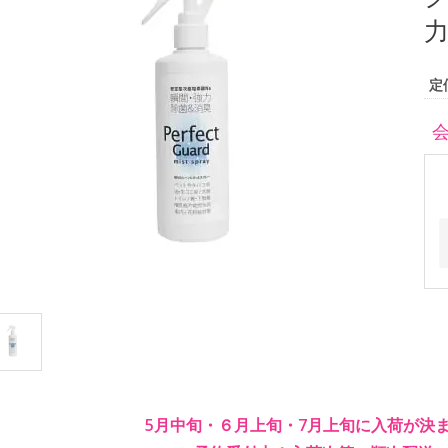
力
定
5月中旬・６月上旬・7月上旬に入荷が決