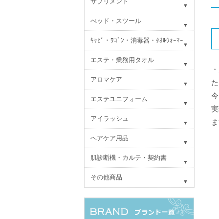
サプリメント
べッド・スツール
ｷｬﾋﾞ・ﾜｺﾞﾝ・消毒器・ﾀｵﾙｳｫｰﾏｰ
エステ・業務用タオル
・
アロマケア
た
今
エステユニフォーム
実
アイラッシュ
ま
ヘアケア用品
肌診断機・カルテ・契約書
その他商品