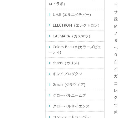
ロ・ラボ）
コ
サ
L.H.B (エルエイチビー)
緑
ELECTRON（エレクトロン）
Ｍ
ノ
CASMARA（カスマラ）
Ｓ
Colors Beauty (カラーズビュ
ヘ
ーティ)
Ｏ
白
charis（カリス）
イ
キレイプロダクツ
ガ
コ
Grazia (グラツィア)
レ
グローバルエームズ
ク
セ
グローバルサイエンス
黄
コンフォートジャパン