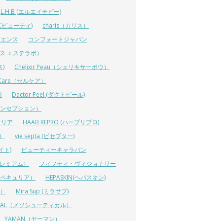
L.H.B (エルエイチビー)
ラーズビューティ)
charis（カリス）
イエンス
コンフォートジャパン
ーエス エステラボ）
ス)
Chelixir Peau（シェリキサーポウ）
lCare（セルケア）
川
Dactor Peel (ダクトピール)
ーコンセプション）
オリア
HAAB REPRO (ハーブリプロ)
ス）
vie septa (ビセプター)
イト)
ビューティーキャラバン
ルプレミアム）
フィフティ・ヴィジョナリー
A（ペキュリア）
HEPASKIN(ヘパスキン)
イ）
Mira Sup (ミラサプ)
TICAL（メソシューティカル）
YAMAN（ヤーマン）