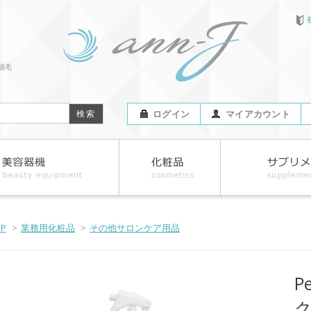
脱毛
ログイン
マイアカウント
OP
>
業務用化粧品
>
その他サロンケア用品
P
ク