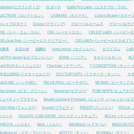
Eglantier(エグランティエ)
SCボーテ
Esthe Pro Labo（エステプロ・ラボ）
ELECTRON（エレクトロン）
CASMARA（カスマラ）
Colors Beauty (カ
キレイプロダクツ
Grazia (グラツィア)
グローバルエームズ
グローバルサ
CML（シー・エム・エル）
CBS（シービーエス）
CBS EST LABO（シービ
CBS clear bee（シービーエス クリアビー）
CBS LABO+ (シービーエスラボプラ
寿康美
生活の木
誠鋼社
seins mous（セインムー）
セラピズム
Cel
Cell Pro Japan(セルプロジャパン)
SONIA（ソニア）
タカラベルモント
滝
Tant RUX(タントリュクス)
Chia Hair（チアヘア）
T-CONCEPTION（ティ
DR.ELLEMISS (ドクターエルミス)
DOCTOR'S KITS（ドクターズ・キッツ）
ネ
Patch MD（パッチMD）
PECHE PEAU（ピーチポウ）
BE-MAX（ビーマック
Vita Green（ビタ・グリーン）
Bienargy (ビナジー)
PURE WHITE (ピュアホワ
ビューティープラチナム
Beauty Lumiere Premium（ビューテ ィールミエー
FONTANA (フォンタナ)
bravity(ブラビティ)
PRESIST(プレジスト)
PEQLI
ベリーク
HOLISTIC CURE DRYER（ホリスティックキュア）
McCoy（マッコ
SHIROTA（シロタ）
MILK（ミルク）
MEGMALE (メグマーレ)
MESOCEU
Mediplorer（メディプローラー）
MOTTO（モット）
MONNALI（モナリ）