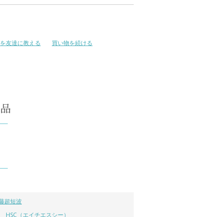
を友達に教える
買い物を続ける
藤超短波
HSC（エイチエスシー）