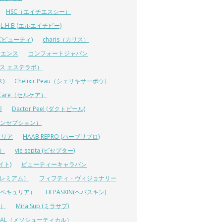
HSC（エイチエスシー）
L.H.B (エルエイチビー)
ラーズビューティ)
charis（カリス）
イエンス
コンフォートジャパン
ーエス エステラボ）
ス)
Chelixir Peau（シェリキサーポウ）
lCare（セルケア）
川
Dactor Peel (ダクトピール)
ーコンセプション）
オリア
HAAB REPRO (ハーブリプロ)
ス）
vie septa (ビセプター)
イト)
ビューティーキャラバン
ルプレミアム）
フィフティ・ヴィジョナリー
A（ペキュリア）
HEPASKIN(ヘパスキン)
イ）
Mira Sup (ミラサプ)
TICAL（メソシューティカル）