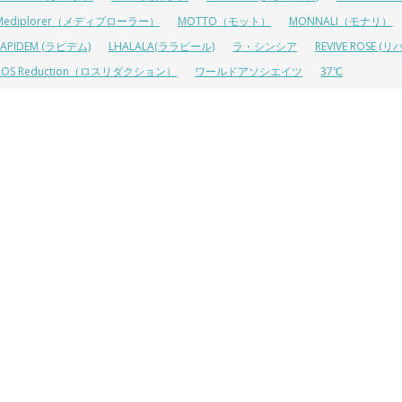
Mediplorer（メディプローラー）
MOTTO（モット）
MONNALI（モナリ）
LAPIDEM (ラピデム)
LHALALA(ララピール)
ラ・シンシア
REVIVE ROSE
ROS Reduction（ロスリダクション）
ワールドアソシエイツ
37℃