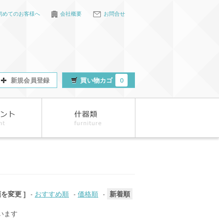
初めてのお客様へ
会社概要
お問合せ
新規会員登録
買い物カゴ
0
順を変更 ]
-
おすすめ順
-
価格順
-
新着順
ています