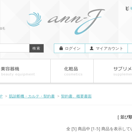
脱毛
ログイン
マイアカウント
OP
>
肌診断機・カルテ・契約書
>
契約書、概要書面
[ 並び
全 [5] 商品中 [1-5] 商品を表示し