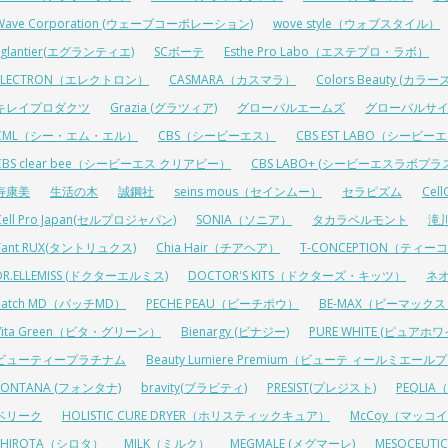
Wave Corporation (ウェーブコーポレーション)
wove style（ウォブスタイル）
Eglantier(エグランティエ)
SCボーテ
Esthe Pro Labo（エステプロ・ラボ）
ELECTRON（エレクトロン）
CASMARA（カスマラ）
Colors Beauty (カ
キレイプロダクツ
Grazia (グラツィア)
グローバルエームズ
グローバルサ
CML（シー・エム・エル）
CBS（シービーエス）
CBS EST LABO（シービ
CBS clear bee（シービーエス クリアビー）
CBS LABO+ (シービーエスラボプラ
寿康美
生活の木
誠鋼社
seins mous（セインムー）
セラピズム
Cel
Cell Pro Japan(セルプロジャパン)
SONIA（ソニア）
タカラベルモント
滝
Tant RUX(タントリュクス)
Chia Hair（チアヘア）
T-CONCEPTION（ティ
DR.ELLEMISS (ドクターエルミス)
DOCTOR'S KITS（ドクターズ・キッツ）
ネ
Patch MD（パッチMD）
PECHE PEAU（ピーチポウ）
BE-MAX（ビーマック
Vita Green（ビタ・グリーン）
Bienargy (ビナジー)
PURE WHITE (ピュアホワ
ビューティープラチナム
Beauty Lumiere Premium（ビューテ ィールミエー
FONTANA (フォンタナ)
bravity(ブラビティ)
PRESIST(プレジスト)
PEQLI
ベリーク
HOLISTIC CURE DRYER（ホリスティックキュア）
McCoy（マッコ
SHIROTA（シロタ）
MILK（ミルク）
MEGMALE (メグマーレ)
MESOCEU