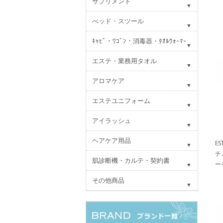
サプリメント
べッド・スツール
ｷｬﾋﾞ・ﾜｺﾞﾝ・消毒器・ﾀｵﾙｳｫｰﾏｰ
エステ・業務用タオル
アロマケア
エステユニフォーム
アイラッシュ
ヘアケア用品
E
チ
肌診断機・カルテ・契約書
ー
その他商品