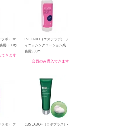
ステラボ） マ
EST LABO（エステラボ） フ
(300g)
ィニッシングローション業
務用500ml
入できます
会員のみ購入できます
ステラボ） フ
CBS LABO+（ラボプラス）-