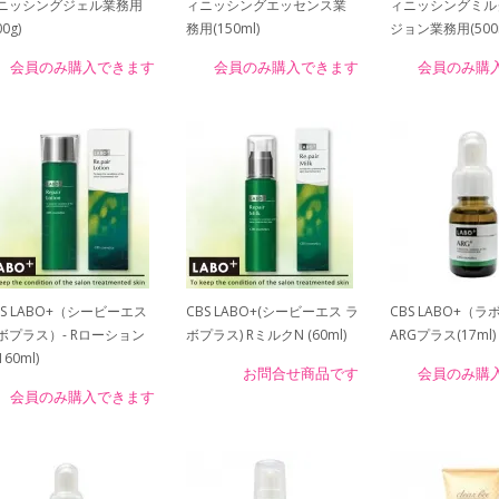
ニッシングジェル業務用
ィニッシングエッセンス業
ィニッシングミル
00g)
務用(150ml)
ジョン業務用(500m
会員のみ購入できます
会員のみ購入できます
会員のみ購
BS LABO+（シービーエス
CBS LABO+(シービーエス ラ
CBS LABO+（
ボプラス）- Rローション
ボプラス) RミルクN (60ml)
ARGプラス(17ml)
160ml)
お問合せ商品です
会員のみ購
会員のみ購入できます