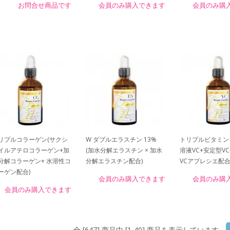
お問合せ商品です
会員のみ購入できます
会員のみ購
リプルコラーゲン(サクシ
W ダブルエラスチン 13%
トリプルビタミン V
イルアテロコラーゲン+加
(加水分解エラスチン × 加水
溶液VC+安定型V
分解コラーゲン+ 水溶性コ
分解エラスチン配合)
VCアブレシエ配合
ーゲン配合)
会員のみ購入できます
会員のみ購
会員のみ購入できます
全 [647] 商品中 [1-40] 商品を表示しています