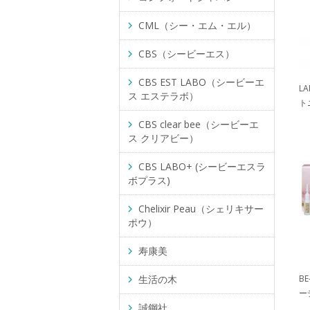
CML（シー・エム・エル）
CBS（シービーエス）
CBS EST LABO（シービーエ
L
ス エステラボ）
ト
CBS clear bee（シービーエ
ス クリアビー）
CBS LABO+ (シービーエスラ
ボプラス)
Chelixir Peau（シェリキサー
ポウ）
寿康美
生活の木
BE
ー
誠鋼社