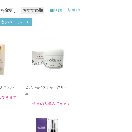
順を変更 ]
-
おすすめ順
-
価格順
-
新着順
次のページへ >
イクジェル
ヒアルモイスチャークリー
ム
入できます
会員のみ購入できます