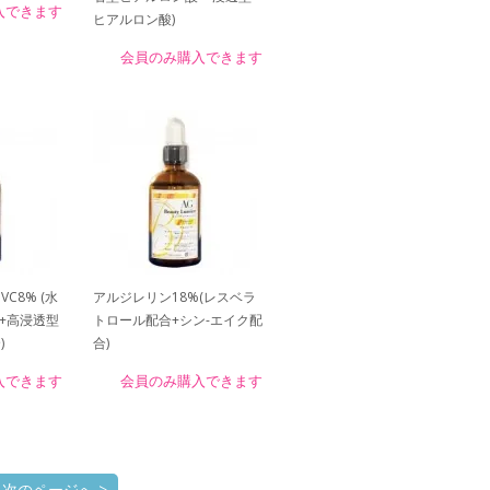
入できます
ヒアルロン酸)
会員のみ購入できます
C8% (水
アルジレリン18%(レスベラ
C+高浸透型
トロール配合+シン-エイク配
)
合)
入できます
会員のみ購入できます
次のページへ >