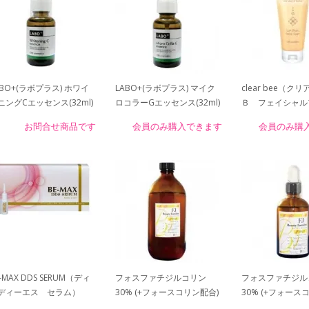
ABO+(ラボプラス) ホワイ
LABO+(ラボプラス) マイク
clear bee（ク
ニングCエッセンス(32ml)
ロコラーGエッセンス(32ml)
Ｂ フェイシャル
お問合せ商品です
会員のみ購入できます
会員のみ購
-MAX DDS SERUM（ディ
フォスファチジルコリン
フォスファチジル
ディーエス セラム）
30% (+フォースコリン配合)
30% (+フォース