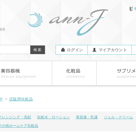
脱毛
ログイン
マイアカウント
OP
>
店販用化粧品
クレンジング・洗顔
化粧水・ローション
美容液・乳液
ジェル・クリーム
その他ホームケア化粧品