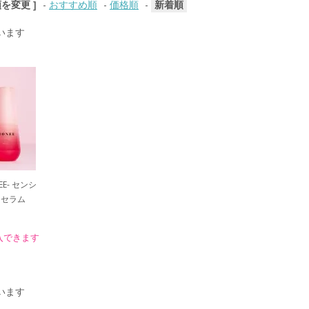
順を変更 ]
-
おすすめ順
-
価格順
-
新着順
ています
EE- センシ
トセラム
入できます
ています