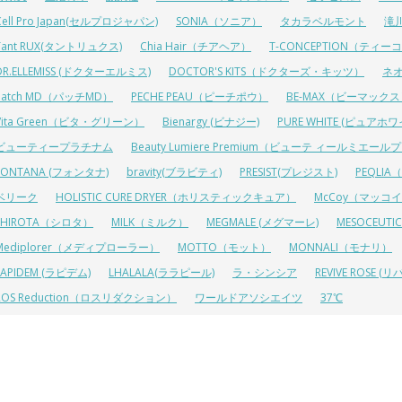
Cell Pro Japan(セルプロジャパン)
SONIA（ソニア）
タカラベルモント
滝
Tant RUX(タントリュクス)
Chia Hair（チアヘア）
T-CONCEPTION（ティ
DR.ELLEMISS (ドクターエルミス)
DOCTOR'S KITS（ドクターズ・キッツ）
ネ
Patch MD（パッチMD）
PECHE PEAU（ピーチポウ）
BE-MAX（ビーマック
Vita Green（ビタ・グリーン）
Bienargy (ビナジー)
PURE WHITE (ピュアホワ
ビューティープラチナム
Beauty Lumiere Premium（ビューテ ィールミエー
FONTANA (フォンタナ)
bravity(ブラビティ)
PRESIST(プレジスト)
PEQLI
ベリーク
HOLISTIC CURE DRYER（ホリスティックキュア）
McCoy（マッコ
SHIROTA（シロタ）
MILK（ミルク）
MEGMALE (メグマーレ)
MESOCEU
Mediplorer（メディプローラー）
MOTTO（モット）
MONNALI（モナリ）
LAPIDEM (ラピデム)
LHALALA(ララピール)
ラ・シンシア
REVIVE ROSE
ROS Reduction（ロスリダクション）
ワールドアソシエイツ
37℃