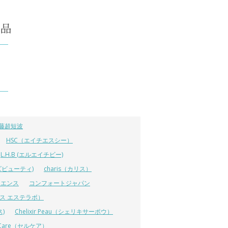
藤超短波
HSC（エイチエスシー）
L.H.B (エルエイチビー)
ラーズビューティ)
charis（カリス）
イエンス
コンフォートジャパン
ーエス エステラボ）
ス)
Chelixir Peau（シェリキサーポウ）
lCare（セルケア）