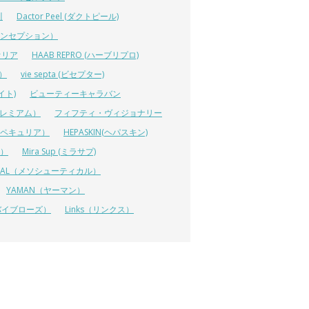
川
Dactor Peel (ダクトピール)
ーコンセプション）
オリア
HAAB REPRO (ハーブリプロ)
ス）
vie septa (ビセプター)
イト)
ビューティーキャラバン
ルプレミアム）
フィフティ・ヴィジョナリー
A（ペキュリア）
HEPASKIN(ヘパスキン)
イ）
Mira Sup (ミラサプ)
TICAL（メソシューティカル）
YAMAN（ヤーマン）
 (リバイブローズ）
Links（リンクス）