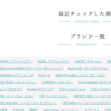
AXXZIA（アクシージア）
AGLEX（アグレックス）
HACER（アセール）
伊
Wave Corporation (ウェーブコーポレーション)
wove style（ウォブスタイル）
Eglantier(エグランティエ)
SCボーテ
Esthe Pro Labo（エステプロ・ラボ）
ELECTRON（エレクトロン）
CASMARA（カスマラ）
Colors Beauty (カ
キレイプロダクツ
Grazia (グラツィア)
グローバルエームズ
グローバルサ
CML（シー・エム・エル）
CBS（シービーエス）
CBS EST LABO（シービ
CBS clear bee（シービーエス クリアビー）
CBS LABO+ (シービーエスラボプラ
寿康美
生活の木
誠鋼社
seins mous（セインムー）
セラピズム
Cel