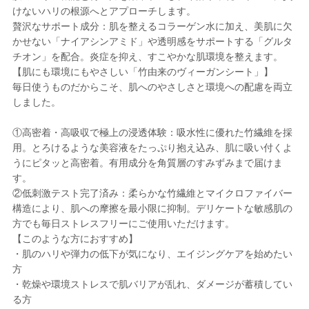
けないハリの根源へとアプローチします。
贅沢なサポート成分：肌を整えるコラーゲン水に加え、美肌に欠
かせない「ナイアシンアミド」や透明感をサポートする「グルタ
チオン」を配合。炎症を抑え、すこやかな肌環境を整えます。
【肌にも環境にもやさしい「竹由来のヴィーガンシート」】
毎日使うものだからこそ、肌へのやさしさと環境への配慮を両立
しました。
①高密着・高吸収で極上の浸透体験：吸水性に優れた竹繊維を採
用。とろけるような美容液をたっぷり抱え込み、肌に吸い付くよ
うにピタッと高密着。有用成分を角質層のすみずみまで届けま
す。
②低刺激テスト完了済み：柔らかな竹繊維とマイクロファイバー
構造により、肌への摩擦を最小限に抑制。デリケートな敏感肌の
方でも毎日ストレスフリーにご使用いただけます。
【このような方におすすめ】
・肌のハリや弾力の低下が気になり、エイジングケアを始めたい
方
・乾燥や環境ストレスで肌バリアが乱れ、ダメージが蓄積してい
る方