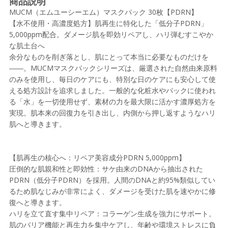
商品説明
MUCM（エムユーシーエム）マスクパック 30枚【PDRN】
【水不使用・高濃度処方】肌再生に特化した「低分子PDRN」
5,000ppm配合。ダメージ肌を即効リペアし、ハリ弾むすこやか
な肌土台へ
余分なものを削ぎ落とし、肌にとって本当に必要なものだけを
――。MUCMマスクパックシリーズは、厳選された自然由来原料
のみを使用し、毎日のケアにも、特別な日のケアにも安心して使
える処方設計を追求しました。一般的な化粧水やパックに使われ
る「水」を一切使用せず、素材の力を最大限に活かす濃厚処方を
実現。肌本来の回復力を引き出し、内側から押し返すようなハリ
肌へと導きます。
【肌再生の核心へ：リペア美容成分PDRN 5,000ppm】
圧倒的な肌親和性と即効性：サケ由来のDNAから抽出された
PDRN（低分子PDRN）を採用。人間のDNAと約95%類似してい
るため肌なじみが非常によく、ダメージを受けた肌を速やかに修
復へと導きます。
ハリを立て直す集中リペア：コラーゲン生成を強力にサポート。
肌のバリア機能と再生力を集中ケアし、年齢や環境ストレスに負