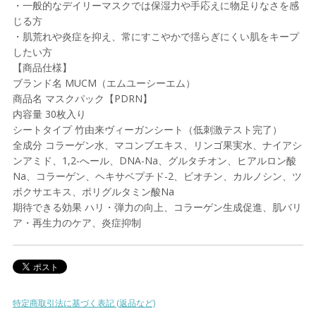
・一般的なデイリーマスクでは保湿力や手応えに物足りなさを感
じる方
・肌荒れや炎症を抑え、常にすこやかで揺らぎにくい肌をキープ
したい方
【商品仕様】
ブランド名 MUCM（エムユーシーエム）
商品名 マスクパック【PDRN】
内容量 30枚入り
シートタイプ 竹由来ヴィーガンシート（低刺激テスト完了）
全成分 コラーゲン水、マコンブエキス、リンゴ果実水、ナイアシ
ンアミド、1,2-へール、DNA-Na、グルタチオン、ヒアルロン酸
Na、コラーゲン、ヘキサベプチド-2、ビオチン、カルノシン、ツ
ボクサエキス、ポリグルタミン酸Na
期待できる効果 ハリ・弾力の向上、コラーゲン生成促進、肌バリ
ア・再生力のケア、炎症抑制
特定商取引法に基づく表記 (返品など)