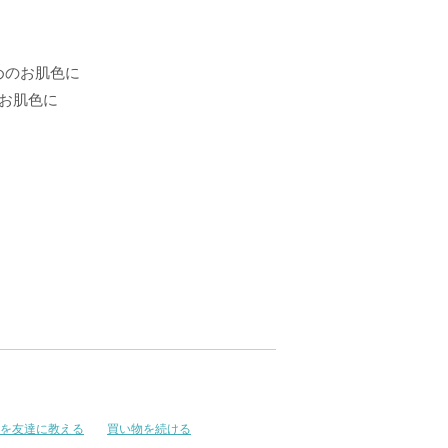
めのお肌色に
お肌色に
を友達に教える
買い物を続ける