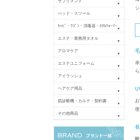
サプリメント
シ
べッド・スツール
ｷｬﾋﾞ・ﾜｺﾞﾝ・消毒器・ﾀｵﾙｳｫｰﾏｰ
エステ・業務用タオル
アロマケア
余
エステユニフォーム
ら
アイラッシュ
ヘアケア用品
U
お
肌診断機・カルテ・契約書
使
その他商品
酸