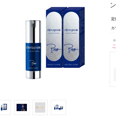
定
カ
※