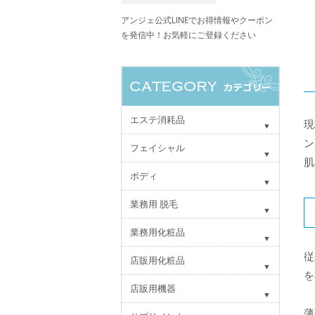
アンジェ公式LINEでお得情報やクーポン
を発信中！お気軽にご登録ください
エステ消耗品
現
ン
フェイシャル
肌
ボディ
業務用 脱毛
業務用化粧品
従
店販用化粧品
を
店販用機器
薄