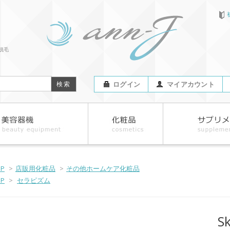
脱毛
ログイン
マイアカウント
OP
>
店販用化粧品
>
その他ホームケア化粧品
OP
>
セラピズム
S