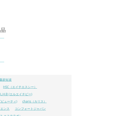
藤超短波
HSC（エイチエスシー）
L.H.B (エルエイチビー)
ラーズビューティ)
charis（カリス）
イエンス
コンフォートジャパン
ーエス エステラボ）