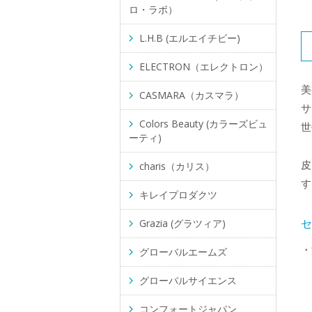
ロ・ラボ）
L.H.B (エルエイチビー)
ELECTRON（エレクトロン）
美
CASMARA（カスマラ）
サ
Colors Beauty (カラーズビュ
世
ーティ)
皮
charis（カリス）
す
キレイプロダクツ
Grazia (グラツィア)
グローバルエームズ
グローバルサイエンス
コンフォートジャパン