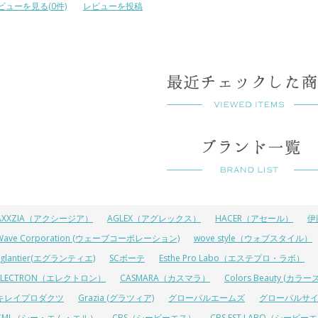
ビューを見る(0件)
レビューを投稿
AXXZIA（アクシージア）
AGLEX（アグレックス）
HACER（アセール）
伊
Wave Corporation (ウェーブコーポレーション)
wove style（ウォブスタイル）
Eglantier(エグランティエ)
SCボーテ
Esthe Pro Labo（エステプロ・ラボ）
ELECTRON（エレクトロン）
CASMARA（カスマラ）
Colors Beauty (カ
キレイプロダクツ
Grazia (グラツィア)
グローバルエームズ
グローバルサ
CML（シー・エム・エル）
CBS（シービーエス）
CBS EST LABO（シービ