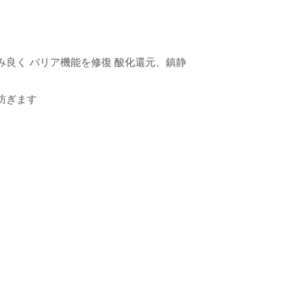
み良く バリア機能を修復 酸化還元、鎮静
防ぎます