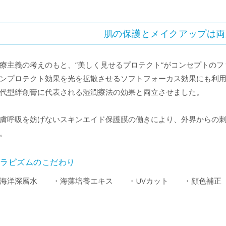
肌の保護とメイクアップは両
療主義の考えのもと、”美しく見せるプロテクト”がコンセプトの
ンプロテクト効果を光を拡散させるソフトフォーカス効果にも利
代型絆創膏に代表される湿潤療法の効果と両立させました。
膚呼吸を妨げないスキンエイド保護膜の働きにより、外界からの
。
セラピズムのこだわり
・海洋深層水 ・海藻培養エキス ・UVカット ・顔色補正