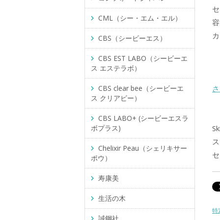
セ
CML（シー・エム・エル）
容
カ
CBS（シービーエス）
＜
CBS EST LABO（シービーエ
ス エステラボ）
CBS clear bee（シービーエ
さ
ス クリアビー）
CBS LABO+ (シービーエスラ
ボプラス)
S
ス
Chelixir Peau（シェリキサー
セ
ポウ）
寿康美
生活の木
特
誠鋼社