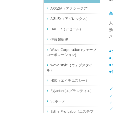
AXXZIA（アクシージア）
AGLEX（アグレックス）
人
HACER（アセール）
効
さ
伊藤超短波
Wave Corporation (ウェーブ
●
コーポレーション)
●
wove style（ウォブスタイ
ル）
HSC（エイチエスシー）
✓
Eglantier(エグランティエ)
✓
SCボーテ
✓
✓
Esthe Pro Labo（エステプ