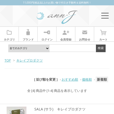
11,000円(税込)以上のお買い物で代引き手数料＆送料無料！
カテゴリ
ブランド
ログイン
会員登録
お問合せ
カート
TOP
>
キレイプロダクツ
[ 並び順を変更 ]
-
おすすめ順
-
価格順
-
新着順
全 [4] 商品中 [1-4] 商品を表示しています
SALA (サラ) キレイプロダクツ