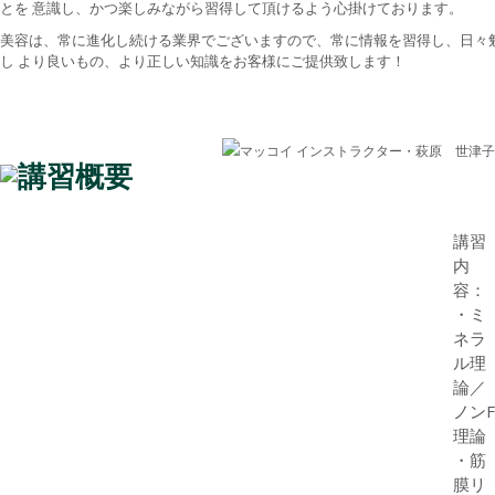
とを 意識し、かつ楽しみながら習得して頂けるよう心掛けております。
美容は、常に進化し続ける業界でございますので、常に情報を習得し、日々
し より良いもの、より正しい知識をお客様にご提供致します！
講習
内
容：
・ミ
ネラ
ル理
論／
ノンF
理論
・筋
膜リ