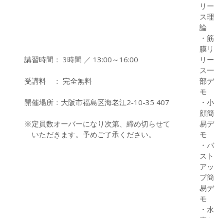
リー
ス理
論
・筋
膜リ
講習時間： 3時間 ／ 13:00～16:00
リー
ス一
受講料 ： 完全無料
部デ
モ
開催場所：大阪市福島区海老江2-10-35 407
・小
顔簡
※定員数オーバーになり次第、締め切らせて
易デ
いただきます。予めご了承ください。
モ
・バ
スト
アッ
プ簡
易デ
モ
・水