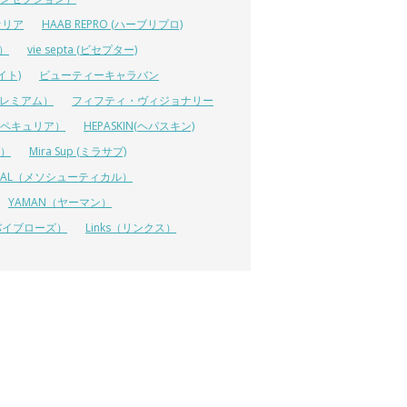
オリア
HAAB REPRO (ハーブリプロ)
ス）
vie septa (ビセプター)
イト)
ビューティーキャラバン
ルプレミアム）
フィフティ・ヴィジョナリー
A（ペキュリア）
HEPASKIN(ヘパスキン)
イ）
Mira Sup (ミラサプ)
TICAL（メソシューティカル）
YAMAN（ヤーマン）
 (リバイブローズ）
Links（リンクス）