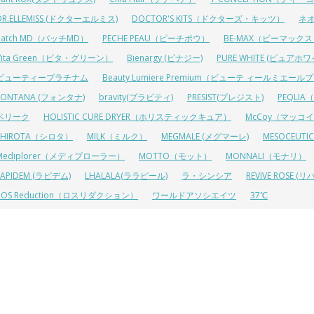
DR.ELLEMISS (ドクターエルミス)
DOCTOR'S KITS（ドクターズ・キッツ）
ネ
Patch MD（パッチMD）
PECHE PEAU（ピーチポウ）
BE-MAX（ビーマック
Vita Green（ビタ・グリーン）
Bienargy (ビナジー)
PURE WHITE (ピュアホワ
ビューティープラチナム
Beauty Lumiere Premium（ビューテ ィールミエー
FONTANA (フォンタナ)
bravity(ブラビティ)
PRESIST(プレジスト)
PEQLI
ベリーク
HOLISTIC CURE DRYER（ホリスティックキュア）
McCoy（マッコ
SHIROTA（シロタ）
MILK（ミルク）
MEGMALE (メグマーレ)
MESOCEU
Mediplorer（メディプローラー）
MOTTO（モット）
MONNALI（モナリ）
LAPIDEM (ラピデム)
LHALALA(ララピール)
ラ・シンシア
REVIVE ROSE
ROS Reduction（ロスリダクション）
ワールドアソシエイツ
37℃