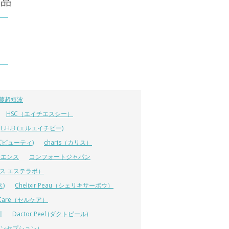
藤超短波
HSC（エイチエスシー）
L.H.B (エルエイチビー)
ラーズビューティ)
charis（カリス）
イエンス
コンフォートジャパン
ーエス エステラボ）
ス)
Chelixir Peau（シェリキサーポウ）
lCare（セルケア）
川
Dactor Peel (ダクトピール)
ーコンセプション）