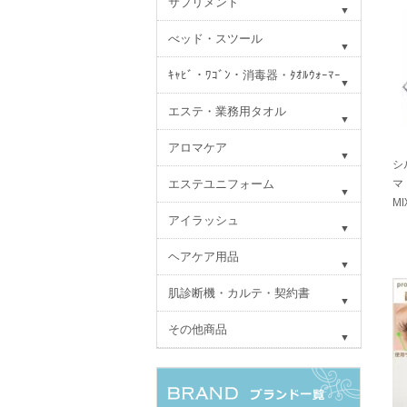
サプリメント
べッド・スツール
ｷｬﾋﾞ・ﾜｺﾞﾝ・消毒器・ﾀｵﾙｳｫｰﾏｰ
エステ・業務用タオル
アロマケア
シ
エステユニフォーム
マ
M
アイラッシュ
ヘアケア用品
肌診断機・カルテ・契約書
その他商品