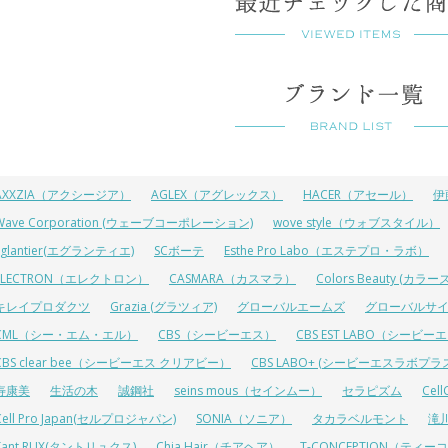
AXXZIA（アクシージア）
AGLEX（アグレックス）
HACER（アセール）
伊
Wave Corporation (ウェーブコーポレーション)
wove style（ウォブスタイル）
Eglantier(エグランティエ)
SCボーテ
Esthe Pro Labo（エステプロ・ラボ）
ELECTRON（エレクトロン）
CASMARA（カスマラ）
Colors Beauty (カ
キレイプロダクツ
Grazia (グラツィア)
グローバルエームズ
グローバルサ
CML（シー・エム・エル）
CBS（シービーエス）
CBS EST LABO（シービ
CBS clear bee（シービーエス クリアビー）
CBS LABO+ (シービーエスラボプラ
寿康美
生活の木
誠鋼社
seins mous（セインムー）
セラピズム
Cel
Cell Pro Japan(セルプロジャパン)
SONIA（ソニア）
タカラベルモント
滝
Tant RUX(タントリュクス)
Chia Hair（チアヘア）
T-CONCEPTION（ティ