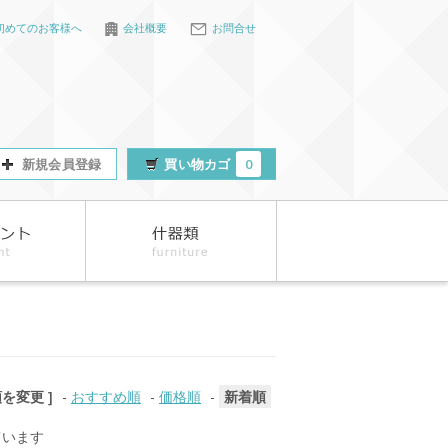
初めてのお客様へ
会社概要
お問合せ
新規会員登録
買い物カゴ
0
順を変更 ]
-
おすすめ順
-
価格順
-
新着順
しています