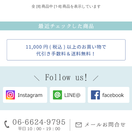
全 [8] 商品中 [1-8] 商品を表示しています