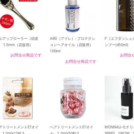
ルアップローラー（頭皮
AIRE（アイレ）- プロテクシ
F’（エフダッシュ
） 1.5mm（店販用）
ョンヘアオイル（店販用）
ンプー(450ml)
100ml
お問合せ商品です
お問合
お問合せ商品です
アトリートメントETオイ
ヘアトリートメントETオイ
MONNALI-モナリ-
 1.2ml×15粒入
ル 1.2ml×50粒入
SERIES GRO