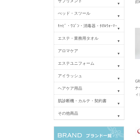
サプリメント
(E
べッド・スツール
ｷｬﾋﾞ・ﾜｺﾞﾝ・消毒器・ﾀｵﾙｳｫｰﾏｰ
エステ・業務用タオル
アロマケア
エステユニフォーム
アイラッシュ
G
ナ
ヘアケア用品
ィ
肌診断機・カルテ・契約書
その他商品