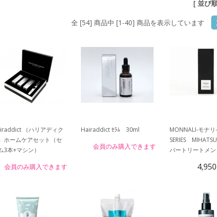
[ 並び
全 [54] 商品中 [1-40] 商品を表示しています
airaddict （ハリアディク
Hairaddict ｾﾗﾑ 30ml
MONNALI-モナリ-
）ホームケアセット（セ
SERIES MIHAT
会員のみ購入できます
ム3本+マシン）
バートリートメン
4,95
会員のみ購入できます