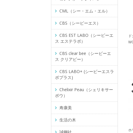
CML（シー・エム・エル）
CBS（シービーエス）
CBS EST LABO（シービーエ
ド
ス エステラボ）
WO
CBS clear bee（シービーエ
ス クリアビー）
CBS LABO+ (シービーエスラ
ボプラス)
Chelixir Peau（シェリキサー
ポウ）
寿康美
生活の木
ホ
誠鋼社