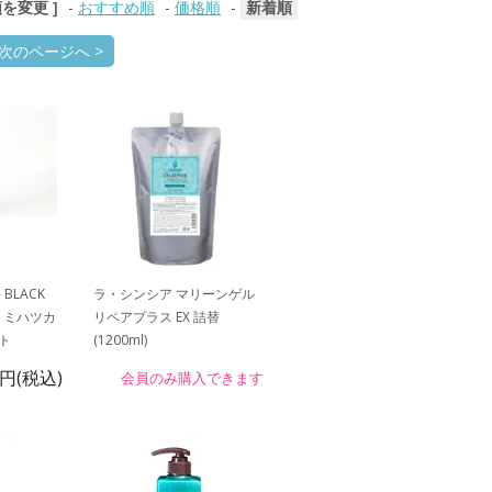
順を変更 ]
-
おすすめ順
-
価格順
-
新着順
次のページへ >
 BLACK
ラ・シンシア マリーンゲル
SU ミハツカ
リペアプラス EX 詰替
ト
(1200ml)
0円(税込)
会員のみ購入できます