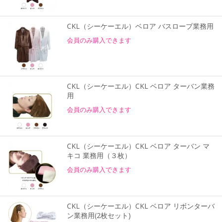
CKL（シーケーエル）ベロア バスローブ業務用
会員のみ購入できます
CKL（シーケーエル）CKL ベロア ターバン業務
用
会員のみ購入できます
CKL（シーケーエル）CKL ベロア ターバン マ
キコ 業務用（３枚）
会員のみ購入できます
CKL（シーケーエル）CKL ベロア リボンターバ
ン業務用(2枚セット)