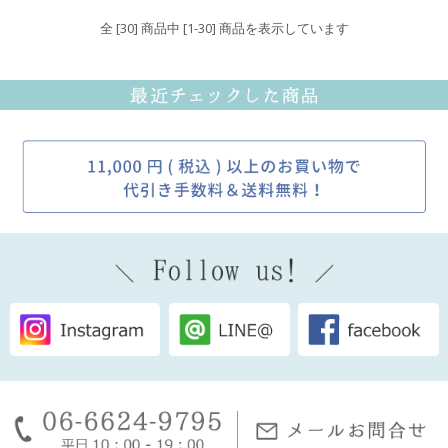
全 [30] 商品中 [1-30] 商品を表示しています