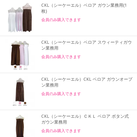
CKL（シーケーエル）ベロア ガウン業務用(1
枚)
会員のみ購入できます
CKL（シーケーエル）ベロア スウィーティガウ
ン業務用
会員のみ購入できます
CKL（シーケーエル）CKL ベロア ガウンオープ
ン業務用
会員のみ購入できます
CKL（シーケーエル）ＣＫＬ ベロア ボタン式
ガウン業務用
会員のみ購入できます