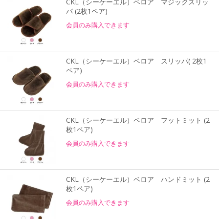
CKL（シーケーエル）ベロア マジックスリッ
パ (2枚1ペア)
会員のみ購入できます
CKL（シーケーエル）ベロア スリッパ( 2枚1
ペア)
会員のみ購入できます
CKL（シーケーエル）ベロア フットミット (2
枚1ペア)
会員のみ購入できます
CKL（シーケーエル）ベロア ハンドミット (2
枚1ペア)
会員のみ購入できます