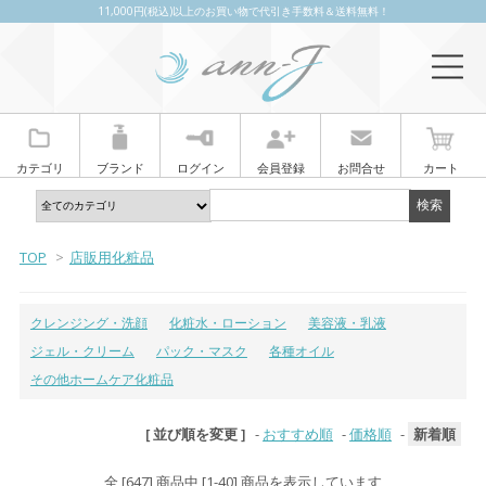
11,000円(税込)以上のお買い物で代引き手数料＆送料無料！
カテゴリ
ブランド
ログイン
会員登録
お問合せ
カート
TOP
>
店販用化粧品
クレンジング・洗顔
化粧水・ローション
美容液・乳液
ジェル・クリーム
パック・マスク
各種オイル
その他ホームケア化粧品
[ 並び順を変更 ]
-
おすすめ順
-
価格順
-
新着順
全 [647] 商品中 [1-40] 商品を表示しています