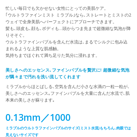
忙しい毎日でも欠かせない女性にとっての美肌ケア。
｢ウルトラファインミスト ミラブル｣なら､ストレートとミストの2
ウェイで全身美肌へパーフェクトにアプローチできます。
髪も､頭皮も､顔も､ボディも…頭からつま先まで超微細な気泡が降
りそそぐ。
ウルトラファインバブルを含んだ水流は､まるでシルクに包み込
まれるような上質な肌感触。
気持ちまでほぐれて満ち足りた気分に浸れます。
美しさへのエッセンス､ファインバブルを贅沢に! 超微細な気泡
が隅々まで汚れを洗い流してくれます
ミラブルからほとばしる､空気を含んだ小さな水滴の一粒一粒が､
美しさへのエッセンス｡ファインバブルを大量に含んだ水流で､肌
本来の美しさが蘇ります｡
0.13mm／1000
ミラブルのウルトラファインバブルのサイズ(ミスト水流)もちろん､肉眼では
見えないサイズです