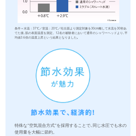
条件＝水温：37℃／室温：20℃／吐出面より測定対象を30cm離して水流を30秒あ
てた後､肌の表面温度を測定。12名の被験者において通常のシャワーヘッドより､平
均値3.6倍の温度上昇という結果となりました｡
特殊な"空気混合方式"を採用することで､同じ水圧でも水の
使用量を大幅に節約。