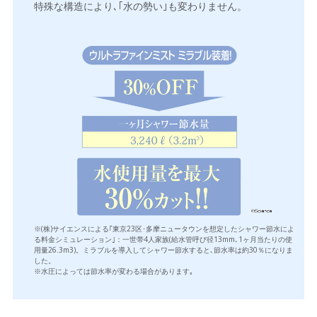
特殊な構造により､｢水の勢い｣も変わりません。
※(株)サイエンスによる｢東京23区･多摩ニュータウンを想定したシャワー節水によ
る料金シミュレーション｣：一世帯4人家族(給水管呼び径13mm､1ヶ月当たりの使
用量26.3m3)。ミラブルを導入してシャワー節水すると､節水率は約30％になりま
した。
※水圧によっては節水率が変わる場合があります｡