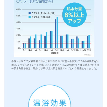
条件＝水温25℃／被験者の肌水分量平均25％の状態から測定／12名の被験者を対
象に､ミラブルストレート水流､ミスト水流ともに､20秒間あてた後に拭上げた直後
の肌水分量を測定。最少でも8%以上の肌水分量アップという結果となりました｡