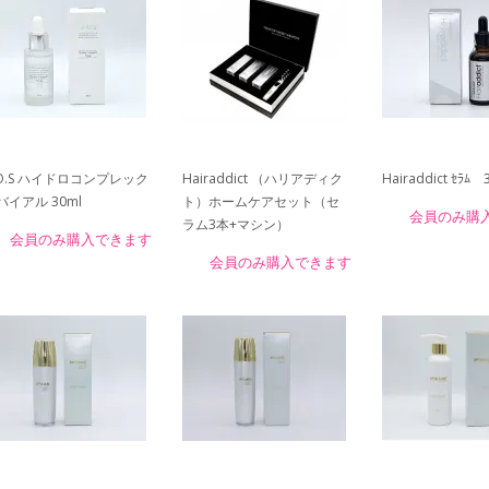
.O.S ハイドロコンプレック
Hairaddict （ハリアディク
Hairaddict ｾﾗﾑ 
バイアル 30ml
ト）ホームケアセット（セ
会員のみ購
ラム3本+マシン）
会員のみ購入できます
会員のみ購入できます