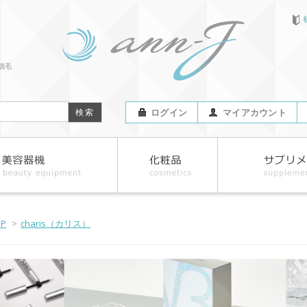
脱毛
ログイン
マイアカウント
OP
>
charis（カリス）