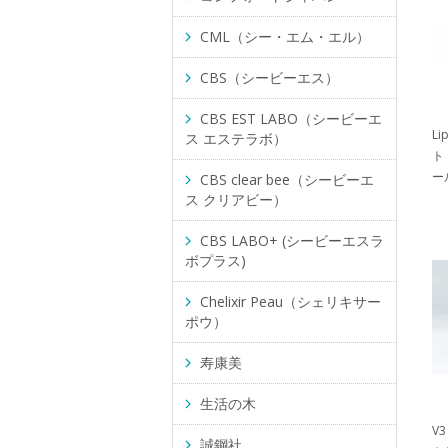
CML（シー・エム・エル）
CBS（シービーエス）
CBS EST LABO（シービーエ
L
ス エステラボ）
ト
ー
CBS clear bee（シービーエ
ス クリアビー）
CBS LABO+ (シービーエスラ
ボプラス)
Chelixir Peau（シェリキサー
ポウ）
寿康美
生活の木
V3
誠鋼社