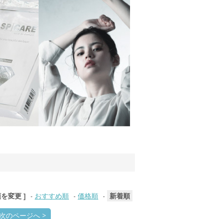
順を変更 ]
-
おすすめ順
-
価格順
-
新着順
次のページへ >