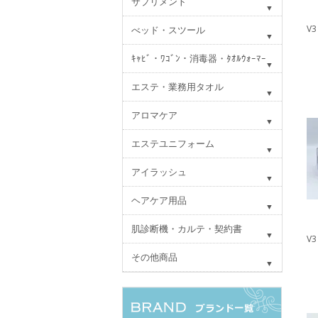
サプリメント
V3
べッド・スツール
ｷｬﾋﾞ・ﾜｺﾞﾝ・消毒器・ﾀｵﾙｳｫｰﾏｰ
エステ・業務用タオル
アロマケア
エステユニフォーム
アイラッシュ
ヘアケア用品
肌診断機・カルテ・契約書
V
その他商品