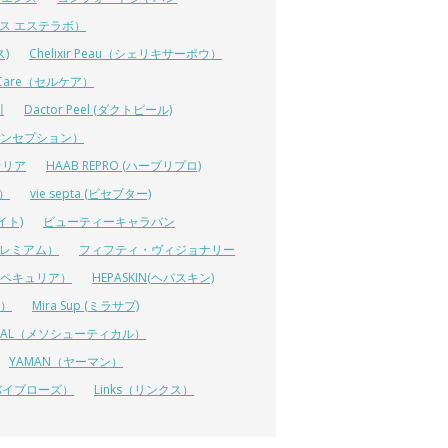
ーエス エステラボ）
ス)
Chelixir Peau（シェリキサーポウ）
lCare（セルケア）
川
Dactor Peel (ダクトピール)
ーコンセプション）
オリア
HAAB REPRO (ハーブリプロ)
ス）
vie septa (ビセプター)
イト)
ビューティーキャラバン
ルプレミアム）
フィフティ・ヴィジョナリー
A（ペキュリア）
HEPASKIN(ヘパスキン)
イ）
Mira Sup (ミラサプ)
TICAL（メソシューティカル）
YAMAN（ヤーマン）
 (リバイブローズ）
Links（リンクス）