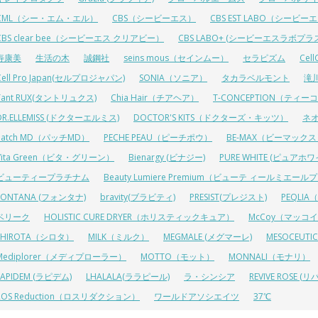
CML（シー・エム・エル）
CBS（シービーエス）
CBS EST LABO（シービ
CBS clear bee（シービーエス クリアビー）
CBS LABO+ (シービーエスラボプラ
寿康美
生活の木
誠鋼社
seins mous（セインムー）
セラピズム
Cel
Cell Pro Japan(セルプロジャパン)
SONIA（ソニア）
タカラベルモント
滝
Tant RUX(タントリュクス)
Chia Hair（チアヘア）
T-CONCEPTION（ティ
DR.ELLEMISS (ドクターエルミス)
DOCTOR'S KITS（ドクターズ・キッツ）
ネ
Patch MD（パッチMD）
PECHE PEAU（ピーチポウ）
BE-MAX（ビーマック
Vita Green（ビタ・グリーン）
Bienargy (ビナジー)
PURE WHITE (ピュアホワ
ビューティープラチナム
Beauty Lumiere Premium（ビューテ ィールミエー
FONTANA (フォンタナ)
bravity(ブラビティ)
PRESIST(プレジスト)
PEQLI
ベリーク
HOLISTIC CURE DRYER（ホリスティックキュア）
McCoy（マッコ
SHIROTA（シロタ）
MILK（ミルク）
MEGMALE (メグマーレ)
MESOCEU
Mediplorer（メディプローラー）
MOTTO（モット）
MONNALI（モナリ）
LAPIDEM (ラピデム)
LHALALA(ララピール)
ラ・シンシア
REVIVE ROSE
ROS Reduction（ロスリダクション）
ワールドアソシエイツ
37℃