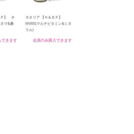
ＢＰ】 ネ
ネオリア 【Ｈ＆ＢＰ】
ムネマ&桑
MVMS(マルチビタミン&ミネ
ラル)
入できます
会員のみ購入できます