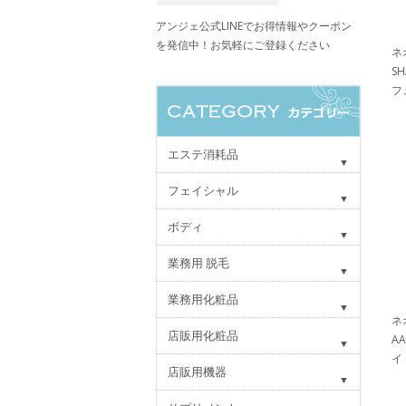
アンジェ公式LINEでお得情報やクーポン
を発信中！お気軽にご登録ください
ネ
S
フ
エステ消耗品
フェイシャル
ボディ
業務用 脱毛
業務用化粧品
ネ
店販用化粧品
A
イ
店販用機器