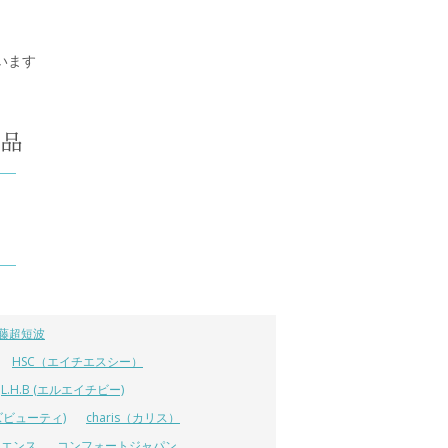
ています
藤超短波
HSC（エイチエスシー）
L.H.B (エルエイチビー)
ラーズビューティ)
charis（カリス）
イエンス
コンフォートジャパン