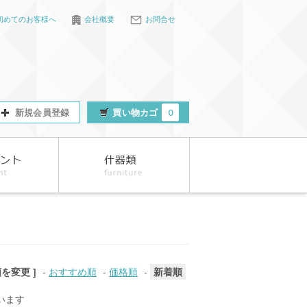
初めてのお客様へ
会社概要
お問合せ
新規会員登録
買い物カゴ
0
順を変更 ]
-
おすすめ順
-
価格順
-
新着順
ています