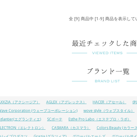
全 [9] 商品中 [1-9] 商品を表示し
AXXZIA（アクシージア）
AGLEX（アグレックス）
HACER（アセール）
伊
Wave Corporation (ウェーブコーポレーション)
wove style（ウォブスタイル）
Eglantier(エグランティエ)
SCボーテ
Esthe Pro Labo（エステプロ・ラボ）
ELECTRON（エレクトロン）
CASMARA（カスマラ）
Colors Beauty (カ
キレイプロダクツ
Grazia (グラツィア)
グローバルエームズ
グローバルサ