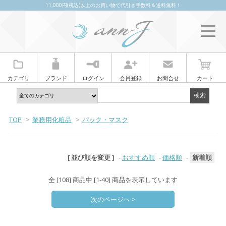
11,000円(税込)以上のお買い物で代引き手数料＆送料無料！
カテゴリ
ブランド
ログイン
会員登録
お問合せ
カート
TOP
>
業務用化粧品
>
パック・マスク
[ 並び順を変更 ]
-
おすすめ順
-
価格順
-
新着順
全 [108] 商品中 [1-40] 商品を表示しています
次のページへ >