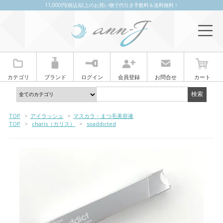
11,000円(税込)以上のお買い物で代引き手数料＆送料無料！
カテゴリ
ブランド
ログイン
会員登録
お問合せ
カート
TOP
>
アイラッシュ
>
マスカラ・まつ毛美容液
TOP
>
charis（カリス）
>
soaddicted