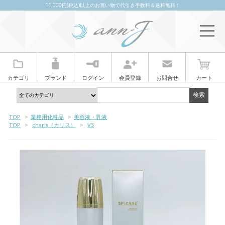
11,000円(税込)以上のお買い物で代引き手数料＆送料無料！
カテゴリ
ブランド
ログイン
会員登録
お問合せ
カート
TOP
>
業務用化粧品
>
美容液・乳液
TOP
>
charis（カリス）
>
V3