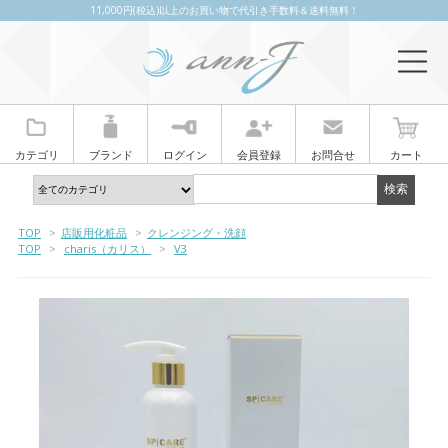
11,000円(税込)以上のお買い物で代引き手数料＆送料無料！
カテゴリ
ブランド
ログイン
会員登録
お問合せ
カート
TOP
>
店販用化粧品
>
クレンジング・洗顔
TOP
>
charis（カリス）
>
V3