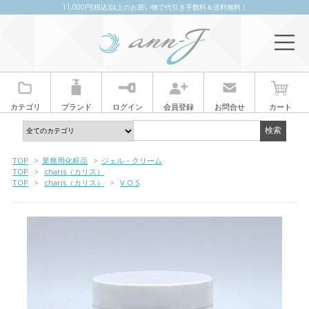
11,000円(税込)以上のお買い物で代引き手数料＆送料無料！
カテゴリ
ブランド
ログイン
会員登録
お問合せ
カート
TOP
>
業務用化粧品
>
ジェル・クリーム
TOP
>
charis（カリス）
TOP
>
charis（カリス）
>
V.O.S