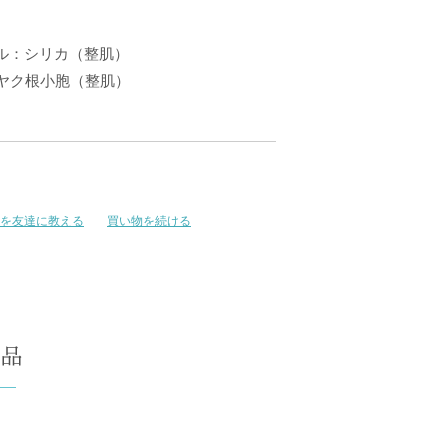
ール：シリカ（整肌）
ヤク根小胞（整肌）
を友達に教える
買い物を続ける