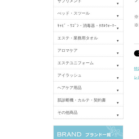
サプリメント
べッド・スツール
※
※
ｷｬﾋﾞ・ﾜｺﾞﾝ・消毒器・ﾀｵﾙｳｫｰﾏｰ
エステ・業務用タオル
アロマケア
エステユニフォーム
特
アイラッシュ
レ
ヘアケア用品
肌診断機・カルテ・契約書
その他商品