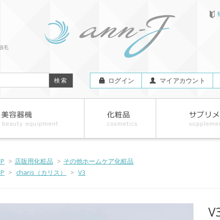
脱毛
ログイン
マイアカウント
OP
>
店販用化粧品
>
その他ホームケア化粧品
OP
>
charis（カリス）
>
V3
V