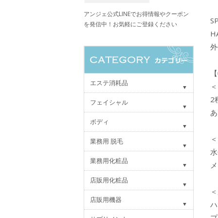
アンジェ公式LINEでお得情報やクーポン
S
を発信中！お気軽にご登録ください
H
外
【
エステ消耗品
＜
2
フェイシャル
あ
ボディ
＜
業務用 脱毛
水
業務用化粧品
メ
店販用化粧品
＜
店販用機器
ハ
プ