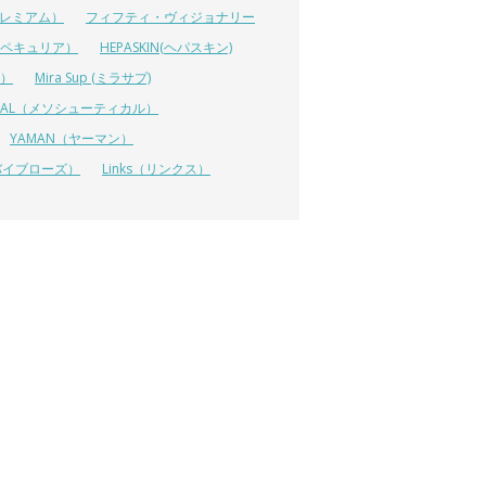
ルプレミアム）
フィフティ・ヴィジョナリー
A（ペキュリア）
HEPASKIN(ヘパスキン)
イ）
Mira Sup (ミラサプ)
TICAL（メソシューティカル）
YAMAN（ヤーマン）
 (リバイブローズ）
Links（リンクス）