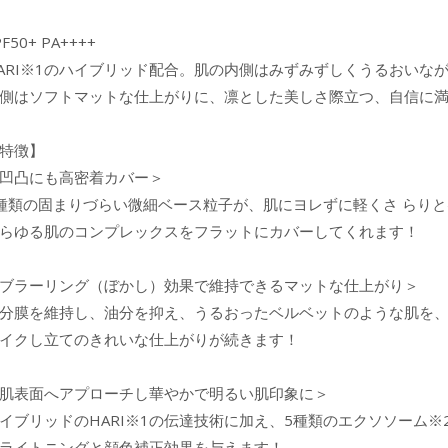
PF50+ PA++++
ARI※1のハイブリッド配合。肌の内側はみずみずしくうるおいな
側はソフトマットな仕上がりに、凛とした美しさ際立つ、自信に
特徴】
凹凸にも高密着カバー＞
種類の固まりづらい微細ベース粒子が、肌にヨレずに軽くさ らり
らゆる肌のコンプレックスをフラットにカバーしてくれます！
ブラーリング（ぼかし）効果で維持できるマットな仕上がり＞
分膜を維持し、油分を抑え、うるおったベルベットのような肌を
イクし立てのきれいな仕上がりが続きます！
肌表面へアプローチし華やかで明るい肌印象に＞
イブリッドのHARI※1の伝達技術に加え、5種類のエクソソーム※
ライトニングと顔色補正効果を与えます！