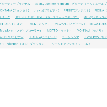
ビューティープラチナム
Beauty Lumiere Premium（ビューテ ィールミエー
FONTANA (フォンタナ)
bravity(ブラビティ)
PRESIST(プレジスト)
PEQLI
ベリーク
HOLISTIC CURE DRYER（ホリスティックキュア）
McCoy（マッコ
SHIROTA（シロタ）
MILK（ミルク）
MEGMALE (メグマーレ)
MESOCEU
Mediplorer（メディプローラー）
MOTTO（モット）
MONNALI（モナリ）
LAPIDEM (ラピデム)
LHALALA(ララピール)
ラ・シンシア
REVIVE ROSE
ROS Reduction（ロスリダクション）
ワールドアソシエイツ
37℃