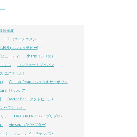
藤超短波
HSC（エイチエスシー）
L.H.B (エルエイチビー)
ラーズビューティ)
charis（カリス）
イエンス
コンフォートジャパン
ーエス エステラボ）
ス)
Chelixir Peau（シェリキサーポウ）
lCare（セルケア）
川
Dactor Peel (ダクトピール)
ーコンセプション）
オリア
HAAB REPRO (ハーブリプロ)
ス）
vie septa (ビセプター)
イト)
ビューティーキャラバン