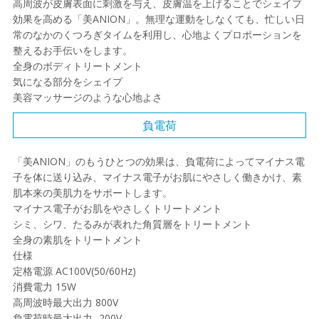
高周波が皮膚表面に刺激を与え、皮膚温を上げることでシェイプ
効果を高める「美ANION」。無理な運動をしなくても、忙しい日
常のなかのくつろぎタイムを利用し、心地よくプロポーションを
整えるお手伝いをします。
全身のボディトリートメント
気になる部分をシェイプ
美容マッサージのような心地よさ
負電荷
「美ANION」のもうひとつの効果は、負電荷によってマイナス電
子を体に送り込み、マイナス電子がお肌にやさしく働きかけ、素
肌本来の美肌力をサポートします。
マイナス電子がお肌をやさしくトリートメント
シミ、シワ、たるみが表れた角質層をトリートメント
全身の素肌をトリートメント
仕様
定格電源 AC100V(50/60Hz)
消費電力 15W
高周波時最大出力 800V
負電荷時最大出力 -200V