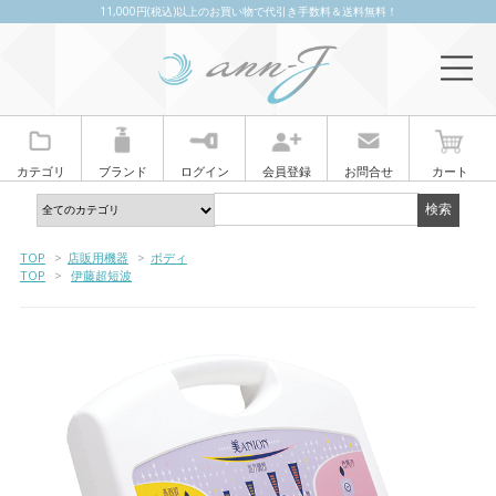
11,000円(税込)以上のお買い物で代引き手数料＆送料無料！
カテゴリ
ブランド
ログイン
会員登録
お問合せ
カート
TOP
>
店販用機器
>
ボディ
TOP
>
伊藤超短波