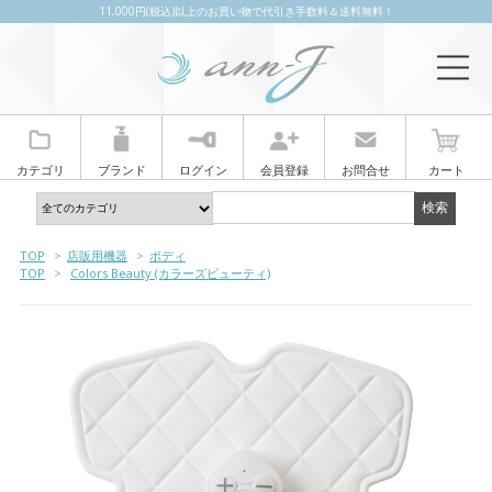
11,000円(税込)以上のお買い物で代引き手数料＆送料無料！
カテゴリ
ブランド
ログイン
会員登録
お問合せ
カート
TOP
>
店販用機器
>
ボディ
TOP
>
Colors Beauty (カラーズビューティ)