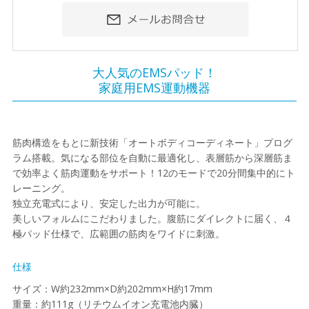
大人気のEMSパッド！
家庭用EMS運動機器
筋肉構造をもとに新技術「オートボディコーディネート」プログ
ラム搭載。気になる部位を自動に最適化し、表層筋から深層筋ま
で効率よく筋肉運動をサポート！12のモードで20分間集中的にト
レーニング。
独立充電式により、安定した出力が可能に。
美しいフォルムにこだわりました。腹筋にダイレクトに届く、４
極パッド仕様で、広範囲の筋肉をワイドに刺激。
仕様
サイズ：W約232mm×D約202mm×H約17mm
重量：約111g（リチウムイオン充電池内臓）