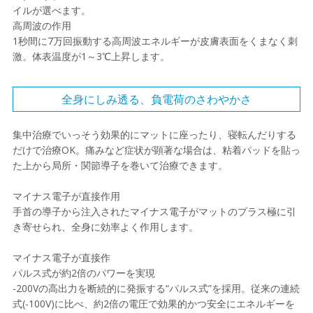
イルが選べます。
高周波の作用
1秒間に7万回振動する高周波エネルギーが皮膚表面をくまなく刺
激。体表温度が1～3℃上昇します。
全身にしみ透る、負電荷のさわやかさ
集中治療でいっそう効果的にマットに座ったり、寝転んだりする
だけで治療OK。痛みなど症状が顕著な場合は、粘着パッドを貼っ
た上から局所・関節導子を巻いて治療できます。
マイナス電子が直接作用
手首の導子から注入されたマイナス電子がマットのプラス極に引
き寄せられ、全身に効率よく作用します。
マイナス電子が直接作
パルス式が約2倍のパワーを実現
-200Vの高出力を断続的に発振する“パルス式”を採用。従来の連続
式(-100V)に比べ、約2倍の電圧で効果的かつ安全にエネルギーを