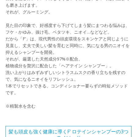
も磨き上げます。
それが、グルーミング。
見た目の印象で、好感度すら下げてしまう髪にまつわる悩みは、
フケ・かゆみ、抜け毛、ベタツキ、ニオイ…などなど。
だから「F’」は、現代男性の頭皮環境をスキンケアと同じように
見直し、丈夫で美しい髪を育むと同時に、気になる男のニオイを
抑えるシャンプーを開発。
それが、厳選した天然成分97%※配合。
植物成分を贅沢に配合した「ヘアテイン シャンプー」。
洗い上がりはみずみずしいシトラスムスクの香り立ちを残すの
で、気になるニオイをリフレッシュ。
1本でリセットできる、コンディショナー要らずの時短メソッド
です。
※精製水を含む
髪も頭皮も強く健康に導くF’ ロテインシャンプーの3つ