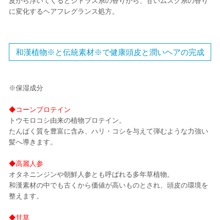
皮から浮いてくるとシトラス系の香りから、甘いムスク系の香り
に変化するヘアフレグランス処方。
和漢植物※と伝統素材※で健康頭皮と潤いヘアの完成
※保湿成分
◆コーンプロテイン
トウモロコシ由来の植物プロテイン。
たんぱく質を豊富に含み、ハリ・コシを与えて弾むような力強い
髪へ導きます。
◆高麗人参
オタネニンジンや朝鮮人参とも呼ばれる多年草植物。
和漢素材の中でも古くから価値が高いものとされ、頭皮の環境を
整えます。
◆甘草