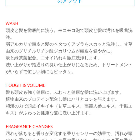
のメソッド
WASH
頭皮と髪を徹底的に洗う。モコモコ泡で頭皮と髪の汚れを吸着洗
浄。
弱アルカリで頭皮と髪のベタつくアブラをスカッと洗浄し、甘草
由来のグリチルリチン酸ジカリウムが頭皮を健やかに。
炭と緑茶葉配合。ニオイ汚れを徹底洗浄します。
洗い上がりが指通りの良い仕上がりになるため、トリートメント
がいらずで忙しい朝にもピッタリ。
TOUGH & VOLUME
髪も頭皮も強く健康に。ふわっと健康な髪に洗い上げます。
植物由来のプロテイン配合し髪にハリとコシを与えます。
和漢の力で頭皮イキイキ（甘草エキス、高麗人参エキス、千振エ
キス）がふわっと健康な髪に洗い上げます。
FRAGRANCE CHANGES
汚れが落ちると香りが変化する香りセンサーの効果で、汚れが頭