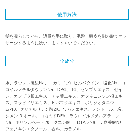
使用方法
髪を濡らしてから、適量を手に取り、毛髪・頭皮を指の腹でマッ
サージするように洗い、よくすすいでください。
全成分
水、ラウレス硫酸Na、コカミドプロピルベタイン、塩化Na、コ
コイルメチルタウリンNa、DPG、BG、センブリエキス、ゼイ
ン、カンゾウ根エキス、チャ葉エキス、オタネニンジン根エキ
ス、スサビノリエキス、ヒバマタエキス、ポリクオタニウ
ム-10、グリチルリチン酸2K、ワカメエキス、メントール、炭、
シメン-5-オール、コカミドDEA、ラウロイルメチルアラニン
Na、ポリソルベート20、クエン酸、EDTA-2Na、安息香酸Na、
フェノキシエタノール、香料、カラメル