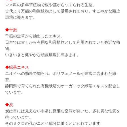
マメ科の多年草植物で根や茎からつくられる生薬。
古代より万能の和漢植物として活用されており、すこやかな頭皮
環境に導きます。
◆千振
千振の全草から抽出したエキス。
日本では古くから有用な和漢植物として利用されていた身近な植
物。
いきいきと健やかな頭皮環境に導きます。
◆緑茶エキス
ニオイへの効果で知られ、ポリフェノールが豊富に含まれた緑
茶。
静岡県で育てられた有機栽培のオーガニック緑茶エキスを配合し
ています。
◆炭
炭は目には見えない非常に微細な空洞が開いた、多孔質な性質を
持っています。
そのミクロの孔がニオイ成分に働くといわれています