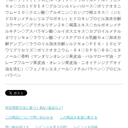
Ｎａ◇コカミドＤＥＡ◇グルコシルトレハロース◇ポリクオタニ
ウムー１０◇クエン酸◇アルギニン◇カンゾウ根エキス◇（ジヒ
ドロキシメチルシリルプロポキシ）ヒドロキシプロピル加水分解
コラーゲン◇グリチルリチン２Ｋ◇褐藻エキス◇カルボキシメチ
ルキチン◇アスパラギン酸◇ルイボスエキス◇カプロイルメチル
タウリンＮａ◇ラウリン酸◇イソステアロイル乳酸Ｎａ◇加水分
解デンプン◇ラウロイル加水分解シルクＮａ◇ＰＥＧ－１０ヒマ
ワリグリセリズ◇ポリクオタニウム－６４◇ＤＰＧ◇ＢＧ◇エタ
ノール◇香料（マンダリンオレンジ果皮油・パルマローザ油・グ
レープフルーツ果皮油・オレンジ果皮油・ニオイテンジクアオイ
油を含む）◇フェノキシエタノール◇メチルパラベン◇プロピル
パラベン
特定商取引法に基づく表記 (返品など)
この商品について問い合わせる
この商品を友達に教える
買い物を続ける
レビューを見る(0件)
レビューを投稿