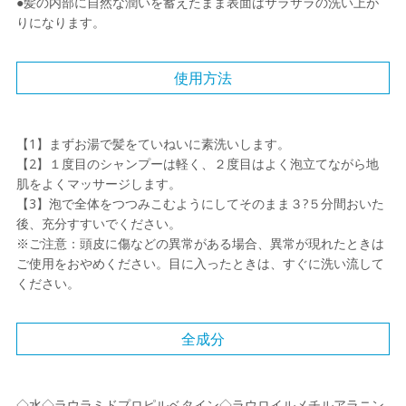
●髪の内部に自然な潤いを蓄えたまま表面はサラサラの洗い上が
りになります。
使用方法
【1】まずお湯で髪をていねいに素洗いします。
【2】１度目のシャンプーは軽く、２度目はよく泡立てながら地
肌をよくマッサージします。
【3】泡で全体をつつみこむようにしてそのまま３?５分間おいた
後、充分すすいでください。
※ご注意：頭皮に傷などの異常がある場合、異常が現れたときは
ご使用をおやめください。目に入ったときは、すぐに洗い流して
ください。
全成分
◇水◇ラウラミドプロピルベタイン◇ラウロイルメチルアラニン