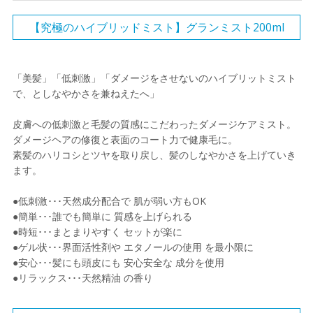
【究極のハイブリッドミスト】グランミスト200ml
「美髪」「低刺激」「ダメージをさせないのハイブリットミスト
で、としなやかさを兼ねえたへ」
⽪膚への低刺激と⽑髪の質感にこだわったダメージケアミスト。
ダメージヘアの修復と表⾯のコート⼒で健康⽑に。
素髪のハリコシとツヤを取り戻し、髪のしなやかさを上げていき
ます。
●低刺激･･･天然成分配合で 肌が弱い⽅もOK
●簡単･･･誰でも簡単に 質感を上げられる
●時短･･･まとまりやすく セットが楽に
●ゲル状･･･界⾯活性剤や エタノールの使⽤ を最⼩限に
●安⼼･･･髪にも頭⽪にも 安⼼安全な 成分を使⽤
●リラックス･･･天然精油 の⾹り