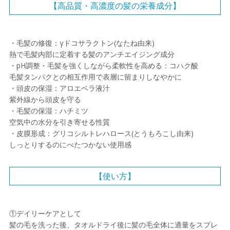
【⾼品質・⾼濃度の髪の栄養成分】
・⽑髪の修復：γドコサラクトン(なたね由来)
熱で⽑髪内部に定着する髪のアンチエイジング成分
・pH調整・⽑髪を強くしながら柔軟性を⾼める：コハク酸
⽑髪タンパクとの相互作⽤で表層に留まりしなやかに
・頭⽪の保湿：アロエベラ液汁
紫外線から頭⽪を守る
・⽑髪の保湿：ハチミツ
空気中の⽔分を引き寄せる性質
・⽪膜形成：グリコシルトレハロース(とうもろこし由来)
しっとりするのにべたつかない使⽤感
【使い方】
①デイリーケアとして
髪の⽑を洗った後、タオルドライ後に髪の⽑全体に適量をスプレ