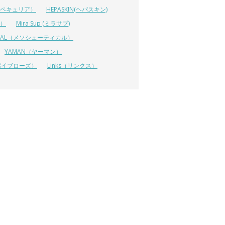
A（ペキュリア）
HEPASKIN(ヘパスキン)
イ）
Mira Sup (ミラサプ)
TICAL（メソシューティカル）
YAMAN（ヤーマン）
 (リバイブローズ）
Links（リンクス）