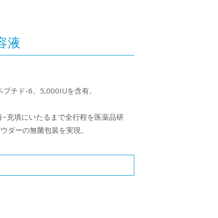
容液
チド-6、5,000IUを含有。
養~充填にいたるまで全行程を医薬品研
パウダーの無菌包装を実現。