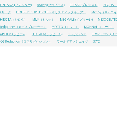
FONTANA (フォンタナ)
bravity(ブラビティ)
PRESIST(プレジスト)
PEQLI
ベリーク
HOLISTIC CURE DRYER（ホリスティックキュア）
McCoy（マッコ
SHIROTA（シロタ）
MILK（ミルク）
MEGMALE (メグマーレ)
MESOCEU
Mediplorer（メディプローラー）
MOTTO（モット）
MONNALI（モナリ）
LAPIDEM (ラピデム)
LHALALA(ララピール)
ラ・シンシア
REVIVE ROSE
ROS Reduction（ロスリダクション）
ワールドアソシエイツ
37℃