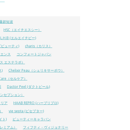
藤超短波
HSC（エイチエスシー）
L.H.B (エルエイチビー)
ラーズビューティ)
charis（カリス）
イエンス
コンフォートジャパン
ーエス エステラボ）
ス)
Chelixir Peau（シェリキサーポウ）
lCare（セルケア）
川
Dactor Peel (ダクトピール)
ーコンセプション）
オリア
HAAB REPRO (ハーブリプロ)
ス）
vie septa (ビセプター)
イト)
ビューティーキャラバン
ルプレミアム）
フィフティ・ヴィジョナリー