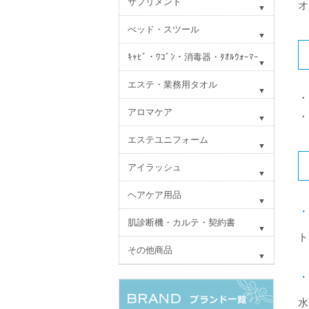
サプリメント
オ
べッド・スツール
ｷｬﾋﾞ・ﾜｺﾞﾝ・消毒器・ﾀｵﾙｳｫｰﾏｰ
エステ・業務用タオル
・
アロマケア
・
エステユニフォーム
アイラッシュ
ヘアケア用品
・
肌診断機・カルテ・契約書
ト
その他商品
・
水