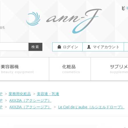
脱毛
ログイン
マイアカウント
OP
>
業務用化粧品
>
美容液・乳液
OP
>
AXXZIA（アクシージア）
OP
>
AXXZIA（アクシージア）
>
Le Ciel de L'aube（ルシエルドローブ）