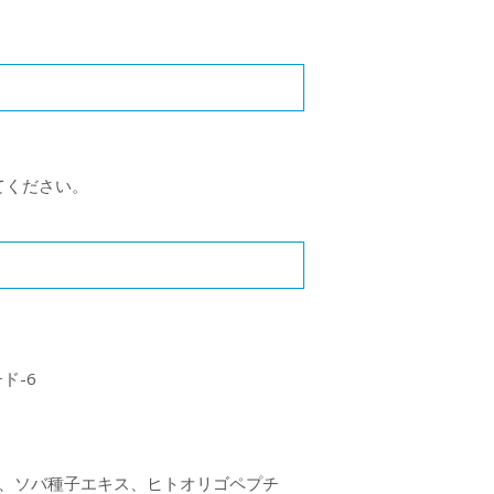
てください。
ド-6
１、ソバ種子エキス、ヒトオリゴペプチ