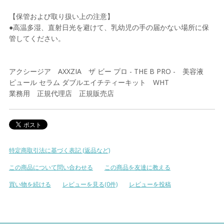
【保管および取り扱い上の注意】
●高温多湿、直射日光を避けて、乳幼児の手の届かない場所に保
管してください。
アクシージア AXXZIA ザ ビー プロ - THE B PRO - 美容液
ピュール セラム ダブルエイチティーキット WHT
業務用 正規代理店 正規販売店
特定商取引法に基づく表記 (返品など)
この商品について問い合わせる
この商品を友達に教える
買い物を続ける
レビューを見る(0件)
レビューを投稿