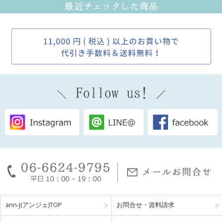
ann-J(アンジェ)TOP
お問合せ・資料請求