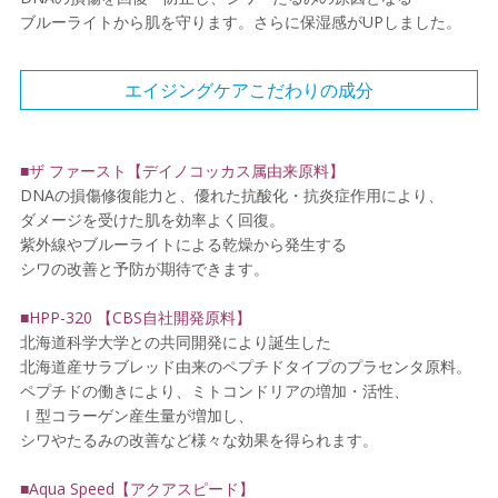
ブルーライトから肌を守ります。さらに保湿感がUPしました。
エイジングケアこだわりの成分
■ザ ファースト【デイノコッカス属由来原料】
DNAの損傷修復能力と、優れた抗酸化・抗炎症作用により、
ダメージを受けた肌を効率よく回復。
紫外線やブルーライトによる乾燥から発生する
シワの改善と予防が期待できます。
■HPP-320 【CBS自社開発原料】
北海道科学大学との共同開発により誕生した
北海道産サラブレッド由来のペプチドタイプのプラセンタ原料。
ペプチドの働きにより、ミトコンドリアの増加・活性、
Ⅰ型コラーゲン産生量が増加し、
シワやたるみの改善など様々な効果を得られます。
■Aqua Speed【アクアスピード】