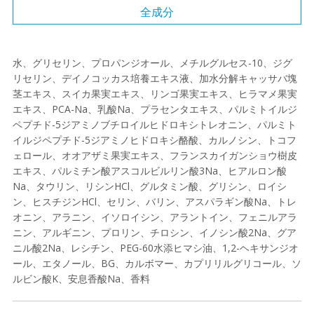
全成分
水、グリセリン、プロパンジオール、メチルグルセス-10、ジグ
リセリン、デイノコッカス培養エキス液、加水分解キャッサバ塊
茎エキス、スイカ果実エキス、リンゴ果実エキス、ヒラマメ果実
エキス、PCA-Na、乳酸Na、プラセンタエキス、パルミトイルジ
ペプチド-5ジアミノブチロイルヒドロキシトレオニン、パルミト
イルジペプチド-5ジアミノヒドロキシ酪酸、カルノシン、トコフ
ェロール、オオアザミ果実エキス、フランスカイガンショウ樹皮
エキス、パルミチン酸アスコルビルリン酸3Na、ヒアルロン酸
Na、タウリン、リシンHCl、グルタミン酸、グリシン、ロイシ
ン、ヒスチジンHCl、セリン、バリン、アスパラギン酸Na、トレ
オニン、アラニン、イソロイシン、アラントイン、フェニルアラ
ニン、アルギニン、プロリン、チロシン、イノシン酸2Na、グア
ニル酸2Na、レシチン、PEG-60水添ヒマシ油、1,2-ヘキサンジオ
ール、エタノール、BG、カルボマー、カプリリルグリコール、ソ
ルビン酸K、安息香酸Na、香料