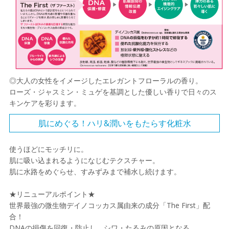
◎大人の女性をイメージしたエレガントフローラルの香り。
ローズ・ジャスミン・ミュゲを基調とした優しい香りで日々のス
キンケアを彩ります。
肌にめぐる！ハリ&潤いをもたらす化粧水
使うほどにモッチリに。
肌に吸い込まれるようになじむテクスチャー。
肌に水路をめぐらせ、すみずみまで補水し続けます。
★リニューアルポイント★
世界最強の微生物デイノコッカス属由来の成分「The First」配
合！
DNAの損傷を回復・防止し、シワ・たるみの原因となる