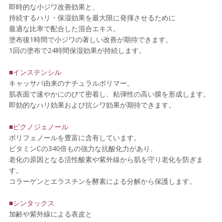
即時的な小ジワ改善効果と、
持続するハリ・保湿効果を最大限に発揮させるために
最適な比率で配合した混合エキス。
塗布後1時間で小ジワの著しい改善が期待できます。
1回の塗布で24時間保湿効果が持続します。
■インステンシル
キャッサバ由来のナチュラルポリマー。
肌表面で速やかにのびて密着し、粘弾性の高い膜を形成します。
即効的なハリ効果および抗シワ効果が期待できます。
■ピクノジェノール
ポリフェノールを豊富に含有しています。
ビタミンCの340倍もの強力な抗酸化力があり、
老化の原因となる活性酸素や紫外線から肌を守り老化を防ぎま
す。
コラーゲンとエラスチンを酵素による分解から保護します。
■シンタックス
加齢や紫外線による表皮と