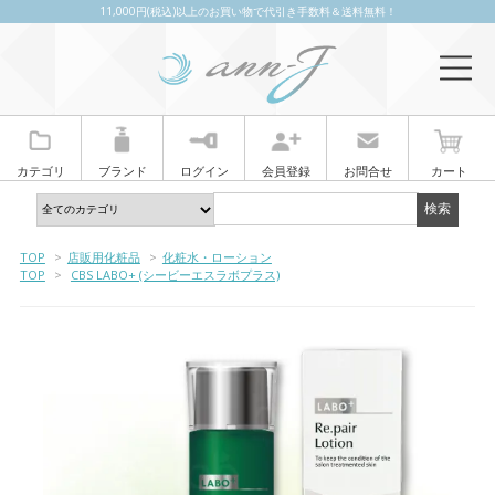
11,000円(税込)以上のお買い物で代引き手数料＆送料無料！
カテゴリ
ブランド
ログイン
会員登録
お問合せ
カート
TOP
>
店販用化粧品
>
化粧水・ローション
TOP
>
CBS LABO+ (シービーエスラボプラス)