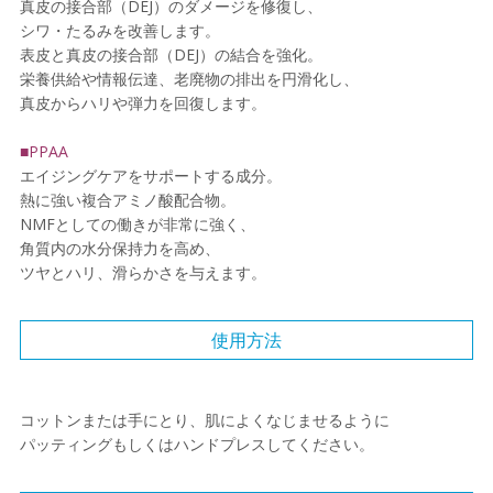
真皮の接合部（DEJ）のダメージを修復し、
シワ・たるみを改善します。
表皮と真皮の接合部（DEJ）の結合を強化。
栄養供給や情報伝達、老廃物の排出を円滑化し、
真皮からハリや弾力を回復します。
■PPAA
エイジングケアをサポートする成分。
熱に強い複合アミノ酸配合物。
NMFとしての働きが非常に強く、
角質内の水分保持力を高め、
ツヤとハリ、滑らかさを与えます。
使用方法
コットンまたは手にとり、肌によくなじませるように
パッティングもしくはハンドプレスしてください。