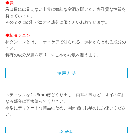
◆炭
炭は目には見えない非常に微細な空洞が開いた、多孔質な性質を
持っています。
そのミクロの孔がニオイ成分に働くといわれています。
◆柿タンニン
柿タンニンとは、ニオイケアで知られる、渋柿からとれる成分の
こと。
特有の成分が肌を守り、すこやかな肌へ整えます。
使用方法
スティックを2～3mmほどくり出し、両耳の裏などニオイの気に
なる部分に直接塗ってください。
非常にデリケートな商品のため、開封後はお早めにお使いくださ
い。
全成分