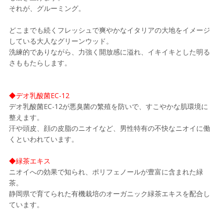
それが、グルーミング。
どこまでも続くフレッシュで爽やかなイタリアの大地をイメージ
している大人なグリーンウッド。
洗練的でありながら、力強く開放感に溢れ、イキイキとした明る
さももたらします。
◆デオ乳酸菌EC-12
デオ乳酸菌EC-12が悪臭菌の繁殖を防いで、すこやかな肌環境に
整えます。
汗や頭皮、顔の皮脂のニオイなど、男性特有の不快なニオイに働
くといわれています。
◆緑茶エキス
ニオイへの効果で知られ、ポリフェノールが豊富に含まれた緑
茶。
静岡県で育てられた有機栽培のオーガニック緑茶エキスを配合し
ています。