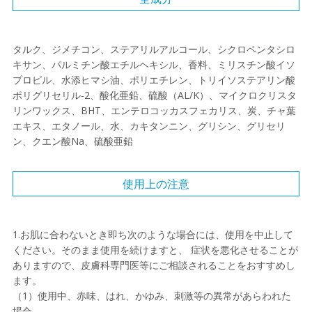
タルク、ジメチコン、ステアリルアルコール、シクロペンタシロ
キサン、パルミチン酸エチルヘキシル、香料、ミリスチン酸イソ
プロピル、水添ヒマシ油、ポリエチレン、トリイソステアリン酸
ポリグリセリル-2、酸化亜鉛、硫酸（AL/K）、マイクロクリスタ
リンワックス、BHT、エンテロコッカスフェカリス、炭、チャ葉
エキス、エタノール、水、カキタンニン、グリシン、グリセリ
ン、クエン酸Na、硫酸亜鉛
使用上の注意
1.お肌に合わないとき即ち次のような場合には、使用を中止して
ください。そのまま使用を続けますと、 症状を悪化させることが
ありますので、皮膚科専門医等にご相談されることをおすすめし
ます。
（1）使用中、赤味、はれ、かゆみ、刺激等の異常があらわれた
場合。