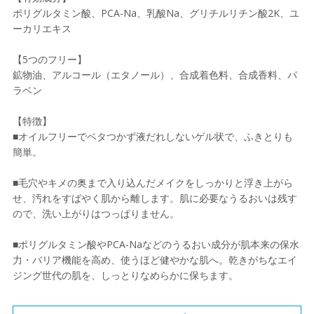
ポリグルタミン酸、PCA-Na、乳酸Na、グリチルリチン酸2K、ユ
ーカリエキス
【5つのフリー】
鉱物油、アルコール（エタノール）、合成着色料、合成香料、パ
ラベン
【特徴】
■オイルフリーでベタつかず液だれしないゲル状で、ふきとりも
簡単。
■毛穴やキメの奥まで入り込んだメイクをしっかりと浮き上がら
せ、汚れをすばやく肌から離します。肌に必要なうるおいは残す
ので、洗い上がりはつっぱりません。
■ポリグルタミン酸やPCA-Naなどのうるおい成分が肌本来の保水
力・バリア機能を高め、使うほど健やかな肌へ。乾きがちなエイ
ジング世代の肌を、しっとりなめらかに保ちます。