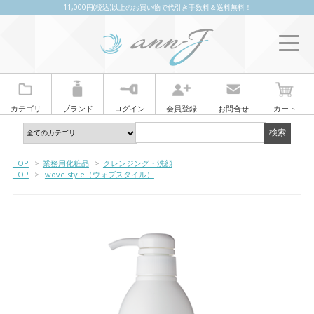
11,000円(税込)以上のお買い物で代引き手数料＆送料無料！
カテゴリ
ブランド
ログイン
会員登録
お問合せ
カート
TOP
>
業務用化粧品
>
クレンジング・洗顔
TOP
>
wove style（ウォブスタイル）