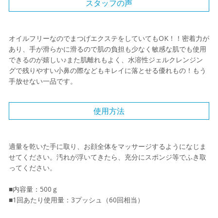
スタッフの声
オイルフリーなのでまつげエクステをしていてもOK！！密着力が
あり、手が滑らかに滑るので肌の負担も少なく敏感な肌でも使用
できるのが嬉しい♪また肌離れもよく、水溶性ジェルクレンジン
グで残りやすい小鼻の際などもキレイに落とせる優れもの！もう
手放せない一品です。
使用方法
適量を乾いた手に取り、お顔全体をマッサージするようになじま
せてください。汚れが浮いてきたら、充分にスポンジ等でふき取
ってください。
■内容量：500ｇ
■1回あたり使用量：3プッシュ（60回相当）