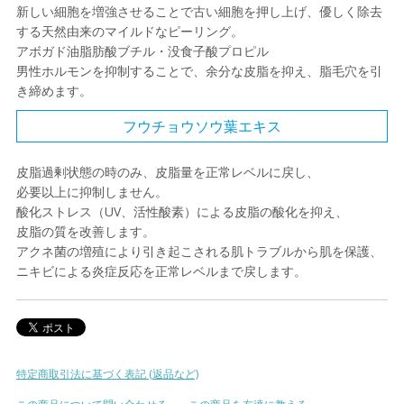
新しい細胞を増強させることで古い細胞を押し上げ、優しく除去
する天然由来のマイルドなピーリング。
アボガド油脂肪酸ブチル・没食子酸プロピル
男性ホルモンを抑制することで、余分な皮脂を抑え、脂毛穴を引
き締めます。
フウチョウソウ葉エキス
皮脂過剰状態の時のみ、皮脂量を正常レベルに戻し、
必要以上に抑制しません。
酸化ストレス（UV、活性酸素）による皮脂の酸化を抑え、
皮脂の質を改善します。
アクネ菌の増殖により引き起こされる肌トラブルから肌を保護、
ニキビによる炎症反応を正常レベルまで戻します。
特定商取引法に基づく表記 (返品など)