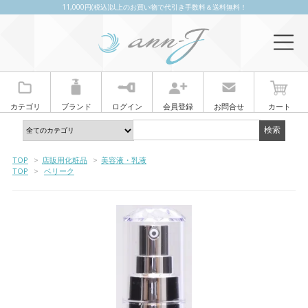
11,000円(税込)以上のお買い物で代引き手数料＆送料無料！
カテゴリ
ブランド
ログイン
会員登録
お問合せ
カート
TOP
>
店販用化粧品
>
美容液・乳液
TOP
>
ベリーク