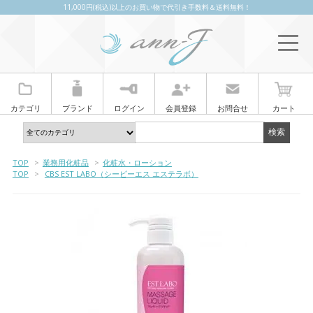
11,000円(税込)以上のお買い物で代引き手数料＆送料無料！
カテゴリ
ブランド
ログイン
会員登録
お問合せ
カート
TOP
>
業務用化粧品
>
化粧水・ローション
TOP
>
CBS EST LABO（シービーエス エステラボ）