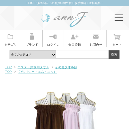
11,000円(税込)以上のお買い物で代引き手数料＆送料無料！
カテゴリ
ブランド
ログイン
会員登録
お問合せ
カート
TOP
>
エステ・業務用タオル
>
その他タオル類
TOP
>
CML（シー・エム・エル）